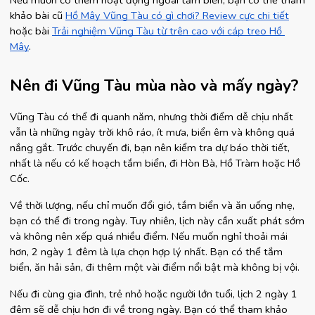
Nếu muốn có thêm hoạt động ngoài tắm biển, bạn có thể tham 
khảo bài cũ
Hồ Mây Vũng Tàu có gì chơi? Review cực chi tiết
hoặc bài
Trải nghiệm Vũng Tàu từ trên cao với cáp treo Hồ 
Mây
.
Nên đi Vũng Tàu mùa nào và mấy ngày?
Vũng Tàu có thể đi quanh năm, nhưng thời điểm dễ chịu nhất 
vẫn là những ngày trời khô ráo, ít mưa, biển êm và không quá 
nắng gắt. Trước chuyến đi, bạn nên kiểm tra dự báo thời tiết, 
nhất là nếu có kế hoạch tắm biển, đi Hòn Bà, Hồ Tràm hoặc Hồ 
Cốc.
Về thời lượng, nếu chỉ muốn đổi gió, tắm biển và ăn uống nhẹ, 
bạn có thể đi trong ngày. Tuy nhiên, lịch này cần xuất phát sớm 
và không nên xếp quá nhiều điểm. Nếu muốn nghỉ thoải mái 
hơn, 2 ngày 1 đêm là lựa chọn hợp lý nhất. Bạn có thể tắm 
biển, ăn hải sản, đi thêm một vài điểm nổi bật mà không bị vội.
Nếu đi cùng gia đình, trẻ nhỏ hoặc người lớn tuổi, lịch 2 ngày 1 
đêm sẽ dễ chịu hơn đi về trong ngày. Bạn có thể tham khảo 