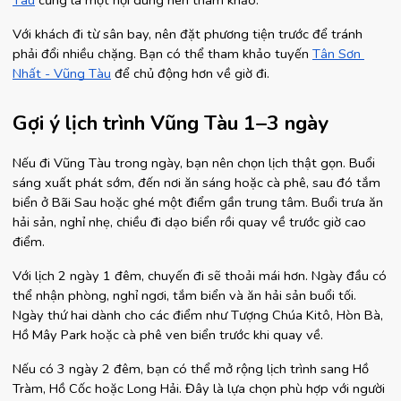
Tàu
 cũng là một nội dung nên tham khảo.
Với khách đi từ sân bay, nên đặt phương tiện trước để tránh 
phải đổi nhiều chặng. Bạn có thể tham khảo tuyến
Tân Sơn 
Nhất - Vũng Tàu
 để chủ động hơn về giờ đi.
Gợi ý lịch trình Vũng Tàu 1–3 ngày
Nếu đi Vũng Tàu trong ngày, bạn nên chọn lịch thật gọn. Buổi 
sáng xuất phát sớm, đến nơi ăn sáng hoặc cà phê, sau đó tắm 
biển ở Bãi Sau hoặc ghé một điểm gần trung tâm. Buổi trưa ăn 
hải sản, nghỉ nhẹ, chiều đi dạo biển rồi quay về trước giờ cao 
điểm.
Với lịch 2 ngày 1 đêm, chuyến đi sẽ thoải mái hơn. Ngày đầu có 
thể nhận phòng, nghỉ ngơi, tắm biển và ăn hải sản buổi tối. 
Ngày thứ hai dành cho các điểm như Tượng Chúa Kitô, Hòn Bà, 
Hồ Mây Park hoặc cà phê ven biển trước khi quay về.
Nếu có 3 ngày 2 đêm, bạn có thể mở rộng lịch trình sang Hồ 
Tràm, Hồ Cốc hoặc Long Hải. Đây là lựa chọn phù hợp với người 