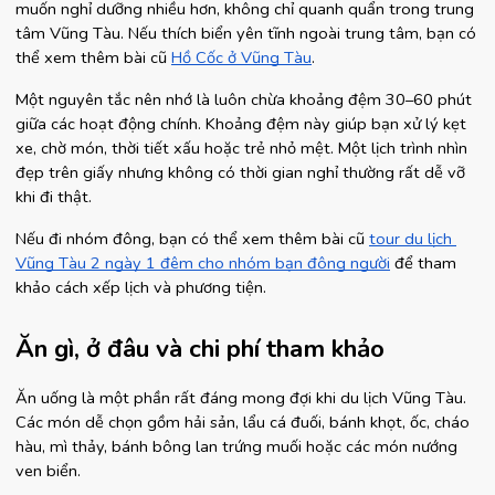
muốn nghỉ dưỡng nhiều hơn, không chỉ quanh quẩn trong trung 
tâm Vũng Tàu. Nếu thích biển yên tĩnh ngoài trung tâm, bạn có 
thể xem thêm bài cũ
Hồ Cốc ở Vũng Tàu
.
Một nguyên tắc nên nhớ là luôn chừa khoảng đệm 30–60 phút 
giữa các hoạt động chính. Khoảng đệm này giúp bạn xử lý kẹt 
xe, chờ món, thời tiết xấu hoặc trẻ nhỏ mệt. Một lịch trình nhìn 
đẹp trên giấy nhưng không có thời gian nghỉ thường rất dễ vỡ 
khi đi thật.
Nếu đi nhóm đông, bạn có thể xem thêm bài cũ
tour du lịch 
Vũng Tàu 2 ngày 1 đêm cho nhóm bạn đông người
 để tham 
khảo cách xếp lịch và phương tiện.
Ăn gì, ở đâu và chi phí tham khảo
Ăn uống là một phần rất đáng mong đợi khi du lịch Vũng Tàu. 
Các món dễ chọn gồm hải sản, lẩu cá đuối, bánh khọt, ốc, cháo 
hàu, mì thảy, bánh bông lan trứng muối hoặc các món nướng 
ven biển.