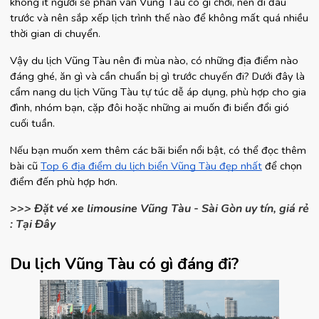
không ít người sẽ phân vân Vũng Tàu có gì chơi, nên đi đâu 
trước và nên sắp xếp lịch trình thế nào để không mất quá nhiều 
thời gian di chuyển.
Vậy du lịch Vũng Tàu nên đi mùa nào, có những địa điểm nào 
đáng ghé, ăn gì và cần chuẩn bị gì trước chuyến đi? Dưới đây là 
cẩm nang du lịch Vũng Tàu tự túc dễ áp dụng, phù hợp cho gia 
đình, nhóm bạn, cặp đôi hoặc những ai muốn đi biển đổi gió 
cuối tuần.
Nếu bạn muốn xem thêm các bãi biển nổi bật, có thể đọc thêm 
bài cũ
Top 6 địa điểm du lịch biển Vũng Tàu đẹp nhất
 để chọn 
điểm đến phù hợp hơn.
>>> Đặt vé xe limousine Vũng Tàu - Sài Gòn uy tín, giá rẻ
: Tại Đây
Du lịch Vũng Tàu có gì đáng đi?