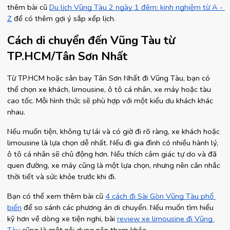
thêm bài cũ
Du lịch Vũng Tàu 2 ngày 1 đêm: kinh nghiệm từ A - 
Z
 để có thêm gợi ý sắp xếp lịch.
Cách di chuyển đến Vũng Tàu từ 
TP.HCM/Tân Sơn Nhất
Từ TP.HCM hoặc sân bay Tân Sơn Nhất đi Vũng Tàu, bạn có 
thể chọn xe khách, limousine, ô tô cá nhân, xe máy hoặc tàu 
cao tốc. Mỗi hình thức sẽ phù hợp với một kiểu du khách khác 
nhau.
Nếu muốn tiện, không tự lái và có giờ đi rõ ràng, xe khách hoặc 
limousine là lựa chọn dễ nhất. Nếu đi gia đình có nhiều hành lý, 
ô tô cá nhân sẽ chủ động hơn. Nếu thích cảm giác tự do và đã 
quen đường, xe máy cũng là một lựa chọn, nhưng nên cân nhắc 
thời tiết và sức khỏe trước khi đi.
Bạn có thể xem thêm bài cũ
4 cách đi Sài Gòn Vũng Tàu phổ 
biến
 để so sánh các phương án di chuyển. Nếu muốn tìm hiểu 
kỹ hơn về dòng xe tiện nghi, bài
review xe limousine đi Vũng 