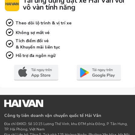
Tải ứng dụng đặt xe Hải Vân với
vô vàn tính năng
Theo dõi lộ trình & vị trí xe
Không sợ mất vé
Tích điểm đổi vé
& Khuyến mãi liên tục
Hỗ trợ đa ngôn ngữ
Công ty liên doanh vận chuyển quốc tế Hải Vân
Địa chỉ ĐKKD: Số 10.15 Lương Thế Vinh, khu ĐTM phía Đông, P. Tân Hưng,
TP. Hải Phòng, Việt Nam
Địa chỉ Liên hệ: Tầng 5, Toà nhà 125 Hoàng Ngân, Phường Yên Hòa, Hà Nội