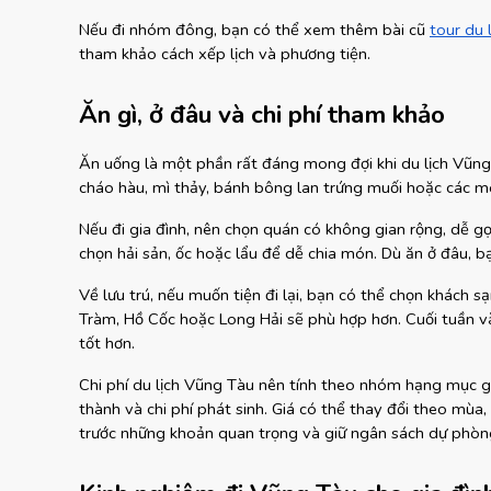
Nếu đi nhóm đông, bạn có thể xem thêm bài cũ
tour du
tham khảo cách xếp lịch và phương tiện.
Ăn gì, ở đâu và chi phí tham khảo
Ăn uống là một phần rất đáng mong đợi khi du lịch Vũng 
cháo hàu, mì thảy, bánh bông lan trứng muối hoặc các m
Nếu đi gia đình, nên chọn quán có không gian rộng, dễ g
chọn hải sản, ốc hoặc lẩu để dễ chia món. Dù ăn ở đâu, bạ
Về lưu trú, nếu muốn tiện đi lại, bạn có thể chọn khách 
Tràm, Hồ Cốc hoặc Long Hải sẽ phù hợp hơn. Cuối tuần và 
tốt hơn.
Chi phí du lịch Vũng Tàu nên tính theo nhóm hạng mục g
thành và chi phí phát sinh. Giá có thể thay đổi theo mùa, 
trước những khoản quan trọng và giữ ngân sách dự phòn