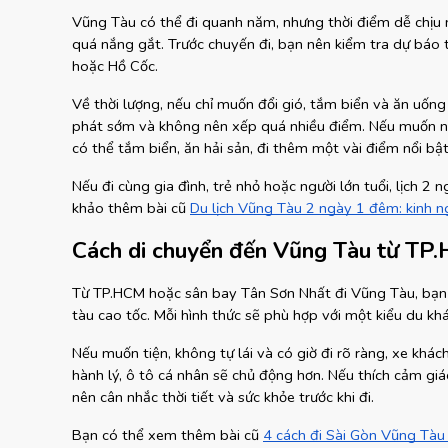
Vũng Tàu có thể đi quanh năm, nhưng thời điểm dễ chịu n
quá nắng gắt. Trước chuyến đi, bạn nên kiểm tra dự báo t
hoặc Hồ Cốc.
Về thời lượng, nếu chỉ muốn đổi gió, tắm biển và ăn uống 
phát sớm và không nên xếp quá nhiều điểm. Nếu muốn ngh
có thể tắm biển, ăn hải sản, đi thêm một vài điểm nổi bậ
Nếu đi cùng gia đình, trẻ nhỏ hoặc người lớn tuổi, lịch 2
khảo thêm bài cũ
Du lịch Vũng Tàu 2 ngày 1 đêm: kinh n
Cách di chuyển đến Vũng Tàu từ TP
Từ TP.HCM hoặc sân bay Tân Sơn Nhất đi Vũng Tàu, bạn c
tàu cao tốc. Mỗi hình thức sẽ phù hợp với một kiểu du kh
Nếu muốn tiện, không tự lái và có giờ đi rõ ràng, xe khách
hành lý, ô tô cá nhân sẽ chủ động hơn. Nếu thích cảm gi
nên cân nhắc thời tiết và sức khỏe trước khi đi.
Bạn có thể xem thêm bài cũ
4 cách đi Sài Gòn Vũng Tàu