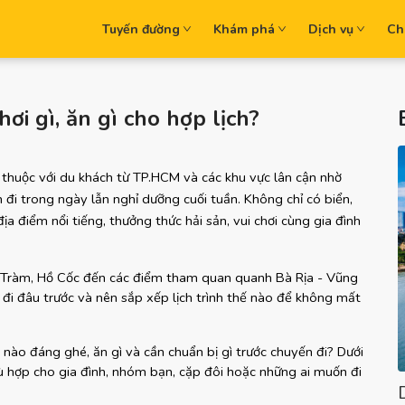
Tuyến đường
Khám phá
Dịch vụ
Ch
hơi gì, ăn gì cho hợp lịch?
thuộc với du khách từ TP.HCM và các khu vực lân cận nhờ 
đi trong ngày lẫn nghỉ dưỡng cuối tuần. Không chỉ có biển, 
 điểm nổi tiếng, thưởng thức hải sản, vui chơi cùng gia đình 
ồ Tràm, Hồ Cốc đến các điểm tham quan quanh Bà Rịa - Vũng 
 đi đâu trước và nên sắp xếp lịch trình thế nào để không mất 
ào đáng ghé, ăn gì và cần chuẩn bị gì trước chuyến đi? Dưới 
 hợp cho gia đình, nhóm bạn, cặp đôi hoặc những ai muốn đi 