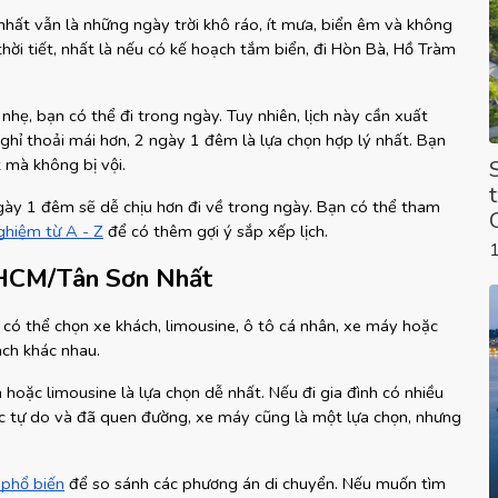
hất vẫn là những ngày trời khô ráo, ít mưa, biển êm và không 
hời tiết, nhất là nếu có kế hoạch tắm biển, đi Hòn Bà, Hồ Tràm 
nhẹ, bạn có thể đi trong ngày. Tuy nhiên, lịch này cần xuất 
ỉ thoải mái hơn, 2 ngày 1 đêm là lựa chọn hợp lý nhất. Bạn 
t mà không bị vội.
 ngày 1 đêm sẽ dễ chịu hơn đi về trong ngày. Bạn có thể tham 
ghiệm từ A - Z
 để có thêm gợi ý sắp xếp lịch.
.HCM/Tân Sơn Nhất
ó thể chọn xe khách, limousine, ô tô cá nhân, xe máy hoặc 
ách khác nhau.
 hoặc limousine là lựa chọn dễ nhất. Nếu đi gia đình có nhiều 
ác tự do và đã quen đường, xe máy cũng là một lựa chọn, nhưng 
 phổ biến
 để so sánh các phương án di chuyển. Nếu muốn tìm 