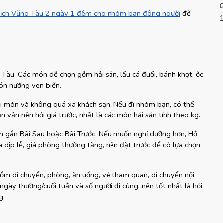
 lịch Vũng Tàu 2 ngày 1 đêm cho nhóm bạn đông người
 để 
Tàu. Các món dễ chọn gồm hải sản, lẩu cá đuối, bánh khọt, ốc, 
ón nướng ven biển.
ọi món và không quá xa khách sạn. Nếu đi nhóm bạn, có thể 
n vẫn nên hỏi giá trước, nhất là các món hải sản tính theo kg.
sạn gần Bãi Sau hoặc Bãi Trước. Nếu muốn nghỉ dưỡng hơn, Hồ 
dịp lễ, giá phòng thường tăng, nên đặt trước để có lựa chọn 
ồm di chuyển, phòng, ăn uống, vé tham quan, di chuyển nội 
ngày thường/cuối tuần và số người đi cùng, nên tốt nhất là hỏi 
g.