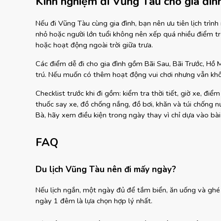
Kinh nghiệm đi Vũng Tàu cho gia đìn
Nếu đi Vũng Tàu cùng gia đình, bạn nên ưu tiên lịch trình n
nhỏ hoặc người lớn tuổi không nên xếp quá nhiều điểm tro
hoặc hoạt động ngoài trời giữa trưa.
Các điểm dễ đi cho gia đình gồm Bãi Sau, Bãi Trước, Hồ 
trú. Nếu muốn có thêm hoạt động vui chơi nhưng vẫn khô
Checklist trước khi đi gồm: kiểm tra thời tiết, giờ xe, điểm 
thuốc say xe, đồ chống nắng, đồ bơi, khăn và túi chống n
Bà, hãy xem điều kiện trong ngày thay vì chỉ dựa vào bài
FAQ
Du lịch Vũng Tàu nên đi mấy ngày?
Nếu lịch ngắn, một ngày đủ để tắm biển, ăn uống và ghé
ngày 1 đêm là lựa chọn hợp lý nhất.