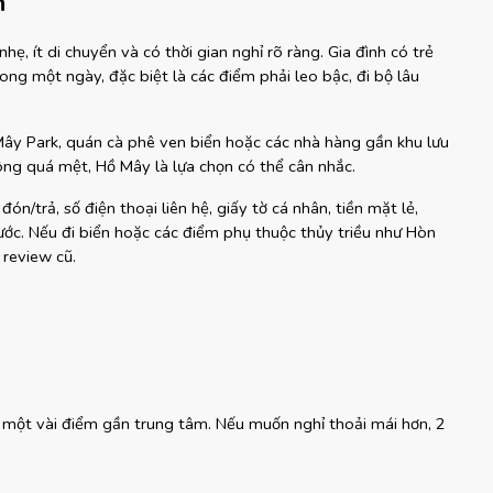
h
hẹ, ít di chuyển và có thời gian nghỉ rõ ràng. Gia đình có trẻ 
ng một ngày, đặc biệt là các điểm phải leo bậc, đi bộ lâu 
Mây Park, quán cà phê ven biển hoặc các nhà hàng gần khu lưu 
ng quá mệt, Hồ Mây là lựa chọn có thể cân nhắc.
đón/trả, số điện thoại liên hệ, giấy tờ cá nhân, tiền mặt lẻ, 
ước. Nếu đi biển hoặc các điểm phụ thuộc thủy triều như Hòn 
 review cũ.
 một vài điểm gần trung tâm. Nếu muốn nghỉ thoải mái hơn, 2 