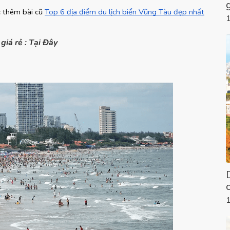
 thêm bài cũ
Top 6 địa điểm du lịch biển Vũng Tàu đẹp nhất
giá rẻ : Tại Đây