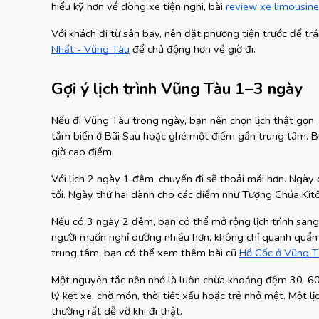
hiểu kỹ hơn về dòng xe tiện nghi, bài
review xe limousin
Với khách đi từ sân bay, nên đặt phương tiện trước để t
Nhất - Vũng Tàu
 để chủ động hơn về giờ đi.
Gợi ý lịch trình Vũng Tàu 1–3 ngày
Nếu đi Vũng Tàu trong ngày, bạn nên chọn lịch thật gọn.
tắm biển ở Bãi Sau hoặc ghé một điểm gần trung tâm. Buổi
giờ cao điểm.
Với lịch 2 ngày 1 đêm, chuyến đi sẽ thoải mái hơn. Ngày 
tối. Ngày thứ hai dành cho các điểm như Tượng Chúa Kitô
Nếu có 3 ngày 2 đêm, bạn có thể mở rộng lịch trình sang
người muốn nghỉ dưỡng nhiều hơn, không chỉ quanh quẩn 
trung tâm, bạn có thể xem thêm bài cũ
Hồ Cốc ở Vũng 
Một nguyên tắc nên nhớ là luôn chừa khoảng đệm 30–60 
lý kẹt xe, chờ món, thời tiết xấu hoặc trẻ nhỏ mệt. Một lị
thường rất dễ vỡ khi đi thật.