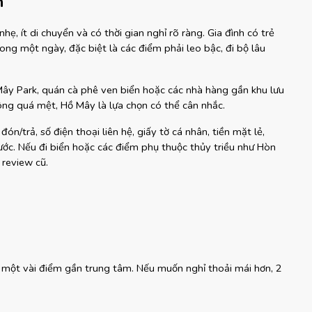
h
hẹ, ít di chuyển và có thời gian nghỉ rõ ràng. Gia đình có trẻ 
ng một ngày, đặc biệt là các điểm phải leo bậc, đi bộ lâu 
Mây Park, quán cà phê ven biển hoặc các nhà hàng gần khu lưu 
ng quá mệt, Hồ Mây là lựa chọn có thể cân nhắc.
đón/trả, số điện thoại liên hệ, giấy tờ cá nhân, tiền mặt lẻ, 
ước. Nếu đi biển hoặc các điểm phụ thuộc thủy triều như Hòn 
 review cũ.
 một vài điểm gần trung tâm. Nếu muốn nghỉ thoải mái hơn, 2 