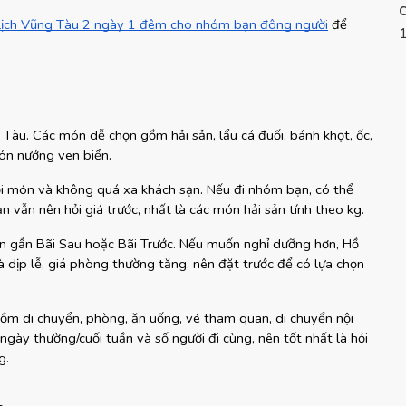
 lịch Vũng Tàu 2 ngày 1 đêm cho nhóm bạn đông người
 để 
Tàu. Các món dễ chọn gồm hải sản, lẩu cá đuối, bánh khọt, ốc, 
ón nướng ven biển.
ọi món và không quá xa khách sạn. Nếu đi nhóm bạn, có thể 
n vẫn nên hỏi giá trước, nhất là các món hải sản tính theo kg.
sạn gần Bãi Sau hoặc Bãi Trước. Nếu muốn nghỉ dưỡng hơn, Hồ 
dịp lễ, giá phòng thường tăng, nên đặt trước để có lựa chọn 
ồm di chuyển, phòng, ăn uống, vé tham quan, di chuyển nội 
ngày thường/cuối tuần và số người đi cùng, nên tốt nhất là hỏi 
g.