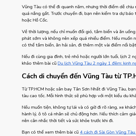
Vũng Tàu có thể đi quanh năm, nhưng thời điểm dễ chịu n
quá nắng gắt. Trước chuyến đi, bạn nên kiểm tra dự báo t
hoặc Hồ Cốc.
Về thời lượng, nếu chỉ muốn đổi gió, tắm biển và ăn uống 
phát sớm và không nên xếp quá nhiều điểm. Nếu muốn ngh
có thể tắm biển, ăn hải sản, đi thêm một vài điểm nổi bậ
Nếu đi cùng gia đình, trẻ nhỏ hoặc người lớn tuổi, lịch 2
khảo thêm bài cũ
Du lịch Vũng Tàu 2 ngày 1 đêm: kinh n
Cách di chuyển đến Vũng Tàu từ TP
Từ TP.HCM hoặc sân bay Tân Sơn Nhất đi Vũng Tàu, bạn c
tàu cao tốc. Mỗi hình thức sẽ phù hợp với một kiểu du kh
Nếu muốn tiện, không tự lái và có giờ đi rõ ràng, xe khách
hành lý, ô tô cá nhân sẽ chủ động hơn. Nếu thích cảm gi
nên cân nhắc thời tiết và sức khỏe trước khi đi.
Bạn có thể xem thêm bài cũ
4 cách đi Sài Gòn Vũng Tàu