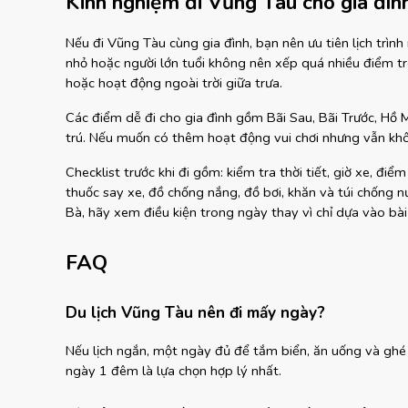
Kinh nghiệm đi Vũng Tàu cho gia đìn
Nếu đi Vũng Tàu cùng gia đình, bạn nên ưu tiên lịch trình n
nhỏ hoặc người lớn tuổi không nên xếp quá nhiều điểm tro
hoặc hoạt động ngoài trời giữa trưa.
Các điểm dễ đi cho gia đình gồm Bãi Sau, Bãi Trước, Hồ 
trú. Nếu muốn có thêm hoạt động vui chơi nhưng vẫn khô
Checklist trước khi đi gồm: kiểm tra thời tiết, giờ xe, điểm 
thuốc say xe, đồ chống nắng, đồ bơi, khăn và túi chống n
Bà, hãy xem điều kiện trong ngày thay vì chỉ dựa vào bài
FAQ
Du lịch Vũng Tàu nên đi mấy ngày?
Nếu lịch ngắn, một ngày đủ để tắm biển, ăn uống và ghé
ngày 1 đêm là lựa chọn hợp lý nhất.