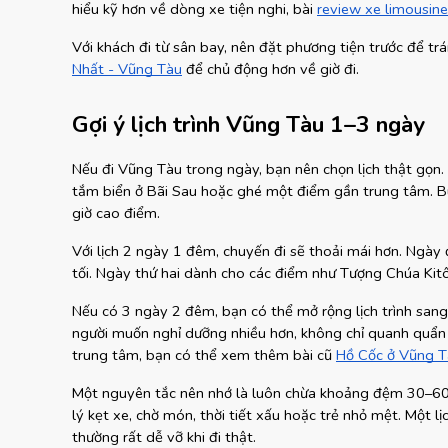
hiểu kỹ hơn về dòng xe tiện nghi, bài
review xe limousin
Với khách đi từ sân bay, nên đặt phương tiện trước để t
Nhất - Vũng Tàu
 để chủ động hơn về giờ đi.
Gợi ý lịch trình Vũng Tàu 1–3 ngày
Nếu đi Vũng Tàu trong ngày, bạn nên chọn lịch thật gọn.
tắm biển ở Bãi Sau hoặc ghé một điểm gần trung tâm. Buổi
giờ cao điểm.
Với lịch 2 ngày 1 đêm, chuyến đi sẽ thoải mái hơn. Ngày 
tối. Ngày thứ hai dành cho các điểm như Tượng Chúa Kitô
Nếu có 3 ngày 2 đêm, bạn có thể mở rộng lịch trình sang
người muốn nghỉ dưỡng nhiều hơn, không chỉ quanh quẩn 
trung tâm, bạn có thể xem thêm bài cũ
Hồ Cốc ở Vũng 
Một nguyên tắc nên nhớ là luôn chừa khoảng đệm 30–60 
lý kẹt xe, chờ món, thời tiết xấu hoặc trẻ nhỏ mệt. Một lị
thường rất dễ vỡ khi đi thật.