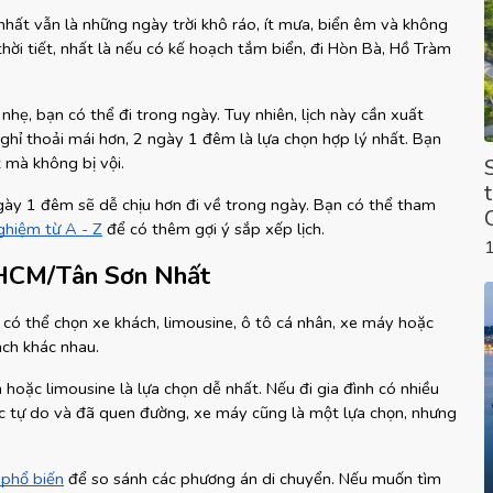
hất vẫn là những ngày trời khô ráo, ít mưa, biển êm và không 
hời tiết, nhất là nếu có kế hoạch tắm biển, đi Hòn Bà, Hồ Tràm 
nhẹ, bạn có thể đi trong ngày. Tuy nhiên, lịch này cần xuất 
ỉ thoải mái hơn, 2 ngày 1 đêm là lựa chọn hợp lý nhất. Bạn 
t mà không bị vội.
 ngày 1 đêm sẽ dễ chịu hơn đi về trong ngày. Bạn có thể tham 
ghiệm từ A - Z
 để có thêm gợi ý sắp xếp lịch.
.HCM/Tân Sơn Nhất
ó thể chọn xe khách, limousine, ô tô cá nhân, xe máy hoặc 
ách khác nhau.
 hoặc limousine là lựa chọn dễ nhất. Nếu đi gia đình có nhiều 
ác tự do và đã quen đường, xe máy cũng là một lựa chọn, nhưng 
 phổ biến
 để so sánh các phương án di chuyển. Nếu muốn tìm 