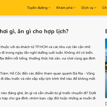
Tuyến đường
Khám phá
Dịch vụ
Ch
hơi gì, ăn gì cho hợp lịch?
thuộc với du khách từ TP.HCM và các khu vực lân cận nhờ 
đi trong ngày lẫn nghỉ dưỡng cuối tuần. Không chỉ có biển, 
 điểm nổi tiếng, thưởng thức hải sản, vui chơi cùng gia đình 
ồ Tràm, Hồ Cốc đến các điểm tham quan quanh Bà Rịa - Vũng 
 đi đâu trước và nên sắp xếp lịch trình thế nào để không mất 
ào đáng ghé, ăn gì và cần chuẩn bị gì trước chuyến đi? Dưới 
 hợp cho gia đình, nhóm bạn, cặp đôi hoặc những ai muốn đi 