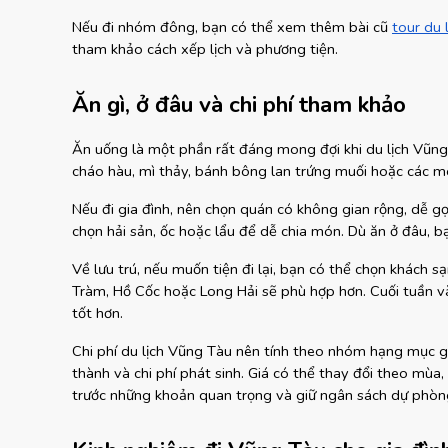
Nếu đi nhóm đông, bạn có thể xem thêm bài cũ
tour du
tham khảo cách xếp lịch và phương tiện.
Ăn gì, ở đâu và chi phí tham khảo
Ăn uống là một phần rất đáng mong đợi khi du lịch Vũng 
cháo hàu, mì thảy, bánh bông lan trứng muối hoặc các m
Nếu đi gia đình, nên chọn quán có không gian rộng, dễ g
chọn hải sản, ốc hoặc lẩu để dễ chia món. Dù ăn ở đâu, bạ
Về lưu trú, nếu muốn tiện đi lại, bạn có thể chọn khách 
Tràm, Hồ Cốc hoặc Long Hải sẽ phù hợp hơn. Cuối tuần và 
tốt hơn.
Chi phí du lịch Vũng Tàu nên tính theo nhóm hạng mục g
thành và chi phí phát sinh. Giá có thể thay đổi theo mùa, 
trước những khoản quan trọng và giữ ngân sách dự phòn