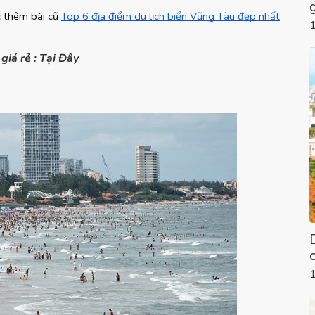
 thêm bài cũ
Top 6 địa điểm du lịch biển Vũng Tàu đẹp nhất
giá rẻ : Tại Đây