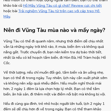
Nếu muốn có thêm hoạt động ngoài tắm biển, bạn có thể tham 
khảo bài cũ
Hồ Mây Vũng Tàu có gì chơi? Review cực chi tiết
hoặc bài
Trải nghiệm Vũng Tàu từ trên cao với cáp treo Hồ 
Mây
.
Nên đi Vũng Tàu mùa nào và mấy ngày?
Vũng Tàu có thể đi quanh năm, nhưng thời điểm dễ chịu nhất 
vẫn là những ngày trời khô ráo, ít mưa, biển êm và không quá 
nắng gắt. Trước chuyến đi, bạn nên kiểm tra dự báo thời tiết, 
nhất là nếu có kế hoạch tắm biển, đi Hòn Bà, Hồ Tràm hoặc Hồ 
Cốc.
Về thời lượng, nếu chỉ muốn đổi gió, tắm biển và ăn uống nhẹ, 
bạn có thể đi trong ngày. Tuy nhiên, lịch này cần xuất phát sớm 
và không nên xếp quá nhiều điểm. Nếu muốn nghỉ thoải mái 
hơn, 2 ngày 1 đêm là lựa chọn hợp lý nhất. Bạn có thể tắm 
biển, ăn hải sản, đi thêm một vài điểm nổi bật mà không bị vội.
Nếu đi cùng gia đình, trẻ nhỏ hoặc người lớn tuổi, lịch 2 ngày 1 
đêm sẽ dễ chịu hơn đi về trong ngày. Bạn có thể tham khảo 