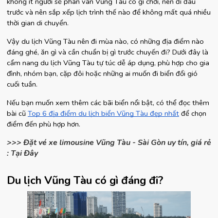
không ít người sẽ phân vân Vũng Tàu có gì chơi, nên đi đâu 
trước và nên sắp xếp lịch trình thế nào để không mất quá nhiều 
thời gian di chuyển.
Vậy du lịch Vũng Tàu nên đi mùa nào, có những địa điểm nào 
đáng ghé, ăn gì và cần chuẩn bị gì trước chuyến đi? Dưới đây là 
cẩm nang du lịch Vũng Tàu tự túc dễ áp dụng, phù hợp cho gia 
đình, nhóm bạn, cặp đôi hoặc những ai muốn đi biển đổi gió 
cuối tuần.
Nếu bạn muốn xem thêm các bãi biển nổi bật, có thể đọc thêm 
bài cũ
Top 6 địa điểm du lịch biển Vũng Tàu đẹp nhất
 để chọn 
điểm đến phù hợp hơn.
>>> Đặt vé xe limousine Vũng Tàu - Sài Gòn uy tín, giá rẻ
: Tại Đây
Du lịch Vũng Tàu có gì đáng đi?