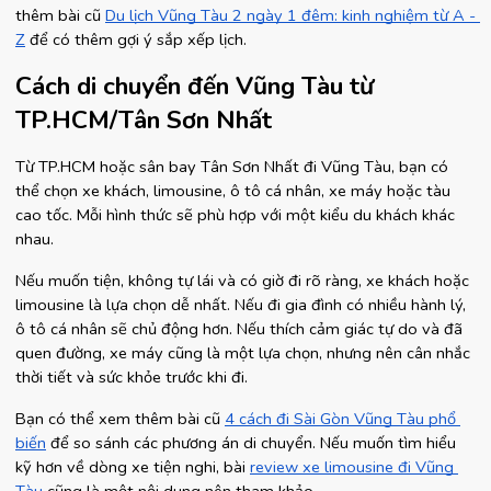
thêm bài cũ
Du lịch Vũng Tàu 2 ngày 1 đêm: kinh nghiệm từ A - 
Z
 để có thêm gợi ý sắp xếp lịch.
Cách di chuyển đến Vũng Tàu từ 
TP.HCM/Tân Sơn Nhất
Từ TP.HCM hoặc sân bay Tân Sơn Nhất đi Vũng Tàu, bạn có 
thể chọn xe khách, limousine, ô tô cá nhân, xe máy hoặc tàu 
cao tốc. Mỗi hình thức sẽ phù hợp với một kiểu du khách khác 
nhau.
Nếu muốn tiện, không tự lái và có giờ đi rõ ràng, xe khách hoặc 
limousine là lựa chọn dễ nhất. Nếu đi gia đình có nhiều hành lý, 
ô tô cá nhân sẽ chủ động hơn. Nếu thích cảm giác tự do và đã 
quen đường, xe máy cũng là một lựa chọn, nhưng nên cân nhắc 
thời tiết và sức khỏe trước khi đi.
Bạn có thể xem thêm bài cũ
4 cách đi Sài Gòn Vũng Tàu phổ 
biến
 để so sánh các phương án di chuyển. Nếu muốn tìm hiểu 
kỹ hơn về dòng xe tiện nghi, bài
review xe limousine đi Vũng 