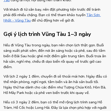
Tàu
 cũng là một nội dung nên tham khảo.
Với khách đi từ sân bay, nên đặt phương tiện trước để tránh 
phải đổi nhiều chặng. Bạn có thể tham khảo tuyến
Tân Sơn 
Nhất - Vũng Tàu
 để chủ động hơn về giờ đi.
Gợi ý lịch trình Vũng Tàu 1–3 ngày
Nếu đi Vũng Tàu trong ngày, bạn nên chọn lịch thật gọn. Buổi 
sáng xuất phát sớm, đến nơi ăn sáng hoặc cà phê, sau đó tắm 
biển ở Bãi Sau hoặc ghé một điểm gần trung tâm. Buổi trưa ăn 
hải sản, nghỉ nhẹ, chiều đi dạo biển rồi quay về trước giờ cao 
điểm.
Với lịch 2 ngày 1 đêm, chuyến đi sẽ thoải mái hơn. Ngày đầu có 
thể nhận phòng, nghỉ ngơi, tắm biển và ăn hải sản buổi tối. 
Ngày thứ hai dành cho các điểm như Tượng Chúa Kitô, Hòn Bà, 
Hồ Mây Park hoặc cà phê ven biển trước khi quay về.
Nếu có 3 ngày 2 đêm, bạn có thể mở rộng lịch trình sang Hồ 
Tràm, Hồ Cốc hoặc Long Hải. Đây là lựa chọn phù hợp với người 