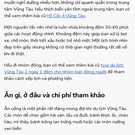
muốn nghỉ dưỡng nhiều hơn, không chỉ quanh quẩn trong trung 
tâm Vũng Tàu. Nếu thích biển yên tĩnh ngoài trung tâm, bạn có 
thể xem thêm bài cũ
Hồ Cốc ở Vũng Tàu
.
Một nguyên tắc nên nhớ là luôn chừa khoảng đệm 30–60 phút 
giữa các hoạt động chính. Khoảng đệm này giúp bạn xử lý kẹt 
xe, chờ món, thời tiết xấu hoặc trẻ nhỏ mệt. Một lịch trình nhìn 
đẹp trên giấy nhưng không có thời gian nghỉ thường rất dễ vỡ 
khi đi thật.
Nếu đi nhóm đông, bạn có thể xem thêm bài cũ
tour du lịch 
Vũng Tàu 2 ngày 1 đêm cho nhóm bạn đông người
 để tham 
khảo cách xếp lịch và phương tiện.
Ăn gì, ở đâu và chi phí tham khảo
Ăn uống là một phần rất đáng mong đợi khi du lịch Vũng Tàu. 
Các món dễ chọn gồm hải sản, lẩu cá đuối, bánh khọt, ốc, cháo 
hàu, mì thảy, bánh bông lan trứng muối hoặc các món nướng 
ven biển.