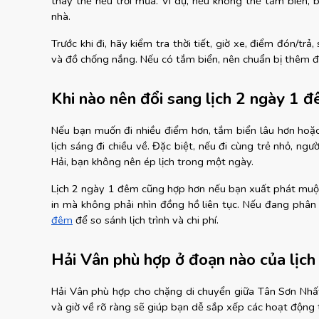
thay thế nếu trời mưa. Ví dụ, nếu không thể tắm biển,
nhà.
Trước khi đi, hãy kiểm tra thời tiết, giờ xe, điểm đón/trả,
và đồ chống nắng. Nếu có tắm biển, nên chuẩn bị thêm đồ
Khi nào nên đổi sang lịch 2 ngày 1 
Nếu bạn muốn đi nhiều điểm hơn, tắm biển lâu hơn hoặc
lịch sáng đi chiều về. Đặc biệt, nếu đi cùng trẻ nhỏ, ng
Hải, bạn không nên ép lịch trong một ngày.
Lịch 2 ngày 1 đêm cũng hợp hơn nếu bạn xuất phát muộn,
in mà không phải nhìn đồng hồ liên tục. Nếu đang phân
đêm
 để so sánh lịch trình và chi phí.
Hải Vân phù hợp ở đoạn nào của lịch 
Hải Vân phù hợp cho chặng di chuyển giữa Tân Sơn Nhất/T
và giờ về rõ ràng sẽ giúp bạn dễ sắp xếp các hoạt động