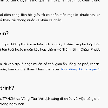
 bạn có thể chuyển sang quán ăn, cà phê hoặc một điểm trong 
 số điện thoại liên hệ, giấy tờ cá nhân, tiền mặt lẻ, thuốc say xe 
 thay, túi chống nước và khăn cá nhân.
đêm?
 nghỉ dưỡng thoải mái hơn, lịch 2 ngày 1 đêm sẽ phù hợp hơn 
ười lớn tuổi hoặc muốn kết hợp thêm Hồ Tràm, Bình Châu, Phước 
 đi vào dịp lễ hoặc muốn có thời gian ăn uống, cà phê, check-
 vân, bạn có thể tham khảo thêm bài
tour Vũng Tàu 2 ngày 1 
trình?
P.HCM và Vũng Tàu. Với lịch sáng đi chiều về, việc có giờ đi 
 trong ngày hơn.