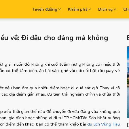
Tuyến đường
Khám phá
Dịch vụ
Ch
hiều về: Đi đâu cho đáng mà không
ững ai muốn đổi không khí cuối tuần nhưng không có nhiều thời 
 có thể tắm biển, ăn hải sản, ghé vài nơi nổi bật rồi quay về 
mệt nếu bạn ôm quá nhiều điểm hoặc đi quá sát giờ. Thay vì cố 
các địa điểm gần nhau, ưu tiên trải nghiệm chính và chừa thời 
ắp xếp thời gian thế nào để chuyến đi vừa đáng vừa không quá 
 bạn, gia đình hoặc những ai đi từ TP.HCM/Tân Sơn Nhất xuống 
ọn điểm đến khác, bạn có thể tham khảo bài
du lịch Vũng Tàu 