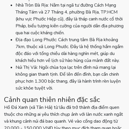
Nhà Tròn Bà Rịa: Nằm tại ngã tư đường Cách Mạng
Tháng Tám và 27 Tháng 4, phường Bà Rịa, TP.HCM
(khu vực Phước Hiệp cũ), đây là tháp canh nước cổ thời
Pháp, biểu tượng kiên cường của người dân địa phương
qua hai cuộc kháng chiến.
Địa đạo Long Phước: Cách trung tâm Bà Rịa khoảng
7km, thuộc xã Long Phước. Đây là hệ thống hầm ngầm
độc đáo với tổng chiều dài hàng nghìn mét, giúp du
khách hiểu hơn về lịch sử hào hùng của mảnh đất này.
Núi Thị Vải: Ngôi chùa tọa lạc trên đỉnh núi mang lại
không gian thanh tịnh. Để lên đến đỉnh, bạn cần chinh
phục hơn 1.300 bậc thang, đây là hành trình rèn luyện
sức khỏe tuyệt vời.
Cảnh quan thiên nhiên đặc sắc
Hồ Đá Xanh (xã Tân Hải) từ lâu đã trở thành địa điểm quen
thuộc cho những ai yêu thích chụp ảnh với làn nước xanh ngắt
và khung cảnh núi đá bao quanh. Vé vào cổng dao động từ
20.000 - 150.000 VNĐ tùy theo mục đích tham quan hoặc