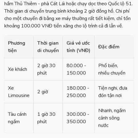
hầm Thủ Thiêm - phà Cát Lái hoặc chạy dọc theo Quốc lộ 51.
Thời gian di chuyển trung bình khoảng 2 giờ đồng hồ. Chi phí
cho một chuyến đi bằng xe máy thường rất tiết kiệm, chỉ tốn
khoảng 100.000 VNĐ tiền xăng cho lộ trình cả đi lẫn về.
Phương
Thời gian
Giá vé ước
Đặc điểm
tiện
di chuyển
tính (VNĐ)
2 giờ 30
80.000 -
Phổ biến,
Xe khách
phút
150.000
nhiều chuyến
Xe
180.000 -
Tiện nghi, đưa
2 giờ
Limousine
250.000
đón tận nơi
Nhanh, ngắm
Tàu cánh
1 giờ 30
300.000 -
cảnh sông
ngầm
phút
350.000
nước