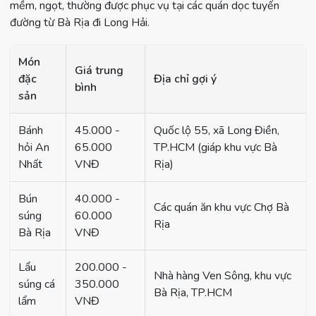
mềm, ngọt, thường được phục vụ tại các quán dọc tuyến
đường từ Bà Rịa đi Long Hải.
Món
Giá trung
đặc
Địa chỉ gợi ý
bình
sản
Bánh
45.000 -
Quốc lộ 55, xã Long Điền,
hỏi An
65.000
TP.HCM (giáp khu vực Bà
Nhất
VNĐ
Rịa)
Bún
40.000 -
Các quán ăn khu vực Chợ Bà
súng
60.000
Rịa
Bà Rịa
VNĐ
Lẩu
200.000 -
Nhà hàng Ven Sông, khu vực
súng cá
350.000
Bà Rịa, TP.HCM
lẩm
VNĐ