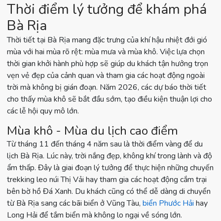
Thời điểm lý tưởng để khám phá
Bà Rịa
Thời tiết tại Bà Rịa mang đặc trưng của khí hậu nhiệt đới gió
mùa với hai mùa rõ rệt: mùa mưa và mùa khô. Việc lựa chọn
thời gian khởi hành phù hợp sẽ giúp du khách tận hưởng trọn
vẹn vẻ đẹp của cảnh quan và tham gia các hoạt động ngoài
trời mà không bị gián đoạn. Năm 2026, các dự báo thời tiết
cho thấy mùa khô sẽ bắt đầu sớm, tạo điều kiện thuận lợi cho
các lễ hội quy mô lớn.
Mùa khô - Mùa du lịch cao điểm
Từ tháng 11 đến tháng 4 năm sau là thời điểm vàng để du
lịch Bà Rịa. Lúc này, trời nắng đẹp, không khí trong lành và độ
ẩm thấp. Đây là giai đoạn lý tưởng để thực hiện những chuyến
trekking leo núi Thị Vải hay tham gia các hoạt động cắm trại
bên bờ hồ Đá Xanh. Du khách cũng có thể dễ dàng di chuyển
từ Bà Rịa sang các bãi biển ở Vũng Tàu,
biển Phước Hải
hay
Long Hải để tắm biển mà không lo ngại về sóng lớn.