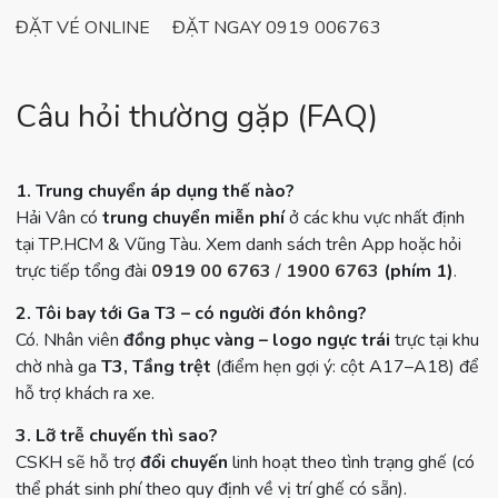
ĐẶT VÉ ONLINE
ĐẶT NGAY 0919 006763
Câu hỏi thường gặp (FAQ)
1. Trung chuyển áp dụng thế nào?
Hải Vân có
trung chuyển miễn phí
ở các khu vực nhất định
tại TP.HCM & Vũng Tàu. Xem danh sách trên App hoặc hỏi
trực tiếp tổng đài
0919 00 6763
/
1900 6763
(phím 1)
.
2. Tôi bay tới Ga T3 – có người đón không?
Có. Nhân viên
đồng phục vàng – logo ngực trái
trực tại khu
chờ nhà ga
T3,
Tầng trệt
(điểm hẹn gợi ý: cột A17–A18) để
hỗ trợ khách ra xe.
3. Lỡ trễ chuyến thì sao?
CSKH sẽ hỗ trợ
đổi chuyến
linh hoạt theo tình trạng ghế (có
thể phát sinh phí theo quy định về vị trí ghế có sẵn).