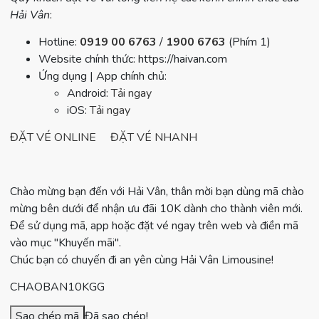
Hải Vân
:
Hotline:
0919 00 6763
/
1900 6763
(Phím 1)
Website chính thức: https://haivan.com
Ứng dụng | App chính chủ:
Android:
Tải ngay
iOS:
Tải ngay
ĐẶT VÉ ONLINE
ĐẶT VÉ NHANH
Chào mừng bạn đến với Hải Vân, thân mời bạn dùng mã chào
mừng bên dưới để nhận ưu đãi 10K dành cho thành viên mới.
Để sử dụng mã, app hoặc đặt vé ngay trên web và điền mã
vào mục "Khuyến mãi".
Chúc bạn có chuyến đi an yên cùng Hải Vân Limousine!
CHAOBAN10KGG
Sao chép mã
Đã sao chép!