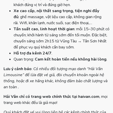
khách đúng vị trí và đúng giờ hẹn.
Xe cao cấp, nội thất sang trọng, tiện nghi đầy
đủ
: ghế massage, vật liệu cao cấp, không gian rộng
rãi. Wifi, khăn lạnh, nước suối, sạc điện thoại,…
Tần suất cao, linh hoạt thời gian
: mỗi 15–30 phút có
chuyến; khởi hành từ sáng sớm đến tối muộn. Đặc biệt,
chuyến sáng sớm 2h15 từ Vũng Tàu → Tân Sơn Nhất
để phục vụ quý khách cần bay sớm.
Hỗ trợ đa kênh 24/7
.
Quan trọng:
Cam kết hoàn tiền nếu không hài lòng
.
Lưu ý cảnh báo
:
Có nhiều đối tượng mạo danh “Hải Vân
Limousine” để lừa đặt vé giả, đòi chuyển khoản ngoài hệ
thống, hoặc đi xe hãng khác, không đảm bảo chất lượng và
an toàn .
Hải Vân chỉ có trang web chính thức tại haivan.com
, mọi
trang web khác đều là giả mạo!
Quý khách đặt vé vui lòng liên hệ các kênh chính thức của