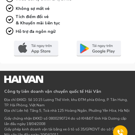
Không sợ mất vé
Tích điểm đổi vé
& Khuyến mãi liên tục
Hỗ trợ đa ngôn ngữ
Công ty liên doanh vận chuyển quốc tế Hải Vân
Địa chỉ ĐKKD: Số 10.15 Lương Thế Vinh, khu ĐTM phía Đông, P. Tân Hưng,
TP. Hải Phòng, Việt Nam
Địa chỉ Liên hệ: Tầng 5, Toà nhà 125 Hoàng Ngân, Phường Yên Hòa, Hà Nội
Giấy chứng nhận ĐKKD số 0800290724 do sở KH&ĐT tỉnh Hải Dương cấp
lần đầu ngày 18/04/2008
Giấy phép kinh doanh vận tải bằng xe ô tô số 35/GPKDVT do sở GTVT Hà
Nội cấp lần đầu ngày 20/04/2011