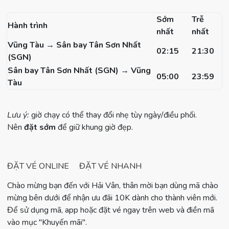
Sớm
Trễ
Hành trình
nhất
nhất
Vũng Tàu → Sân bay Tân Sơn Nhất
02:15
21:30
(SGN)
Sân bay Tân Sơn Nhất (SGN) → Vũng
05:00
23:59
Tàu
Lưu ý:
giờ chạy có thể thay đổi nhẹ tùy ngày/điều phối.
Nên
đặt sớm
để giữ khung giờ đẹp.
ĐẶT VÉ ONLINE
ĐẶT VÉ NHANH
Chào mừng bạn đến với Hải Vân, thân mời bạn dùng mã chào
mừng bên dưới để nhận ưu đãi 10K dành cho thành viên mới.
Để sử dụng mã, app hoặc đặt vé ngay trên web và điền mã
vào mục "Khuyến mãi".