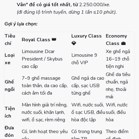
Vân" để có giá tốt nhất, từ
2.250.000/xe.
(đi đúng lộ trình tuyến, dừng 1 lần ≤10 phút).
Gợi ý lựa chọn:
Tiêu
Luxury Class
Economy
Royal Class
👑
chí
💎
Class
💼
Limousine Dcar
Xe ghế ngả
Loại
Limousine 9
President / Skybus
16–19 chỗ
xe
chỗ VIP
cao cấp
tiện nghi
Ghế da tiêu
7–9 ghế massage
Ghế ngả da cao
Ghế
chuẩn, ngả
toàn thân, da cao cấp,
cấp, sạc USB
ngồi
nhẹ, thoải
cách âm tối đa
từng ghế
mái
Màn hình giải trí riêng,
Wifi, nước suối,
Wifi, nước
Tiện
nước suối, khăn lạnh,
ổ sạc USB, điều
suối, điều
ích
wifi, ổ sạc, rèm riêng
hòa độc lập
hòa
Đưa
Có, linh hoạt theo yêu
Có trong trung
Theo điểm
đón