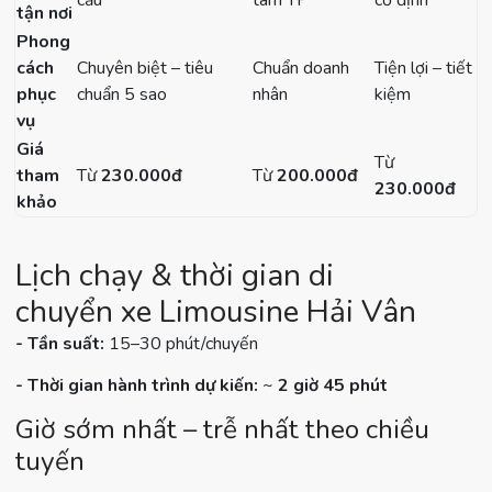
cầu
tâm TP
cố định
tận nơi
Phong
cách
Chuyên biệt – tiêu
Chuẩn doanh
Tiện lợi – tiết
phục
chuẩn 5 sao
nhân
kiệm
vụ
Giá
Từ
tham
Từ
230.000đ
Từ
20
0.000đ
230.000đ
khảo
Lịch chạy & thời gian di
chuyển xe Limousine Hải Vân
- Tần suất:
15–30 phút/chuyến
- Thời gian hành trình dự kiến:
~
2 giờ 45 phút
Giờ sớm nhất – trễ nhất theo chiều
tuyến