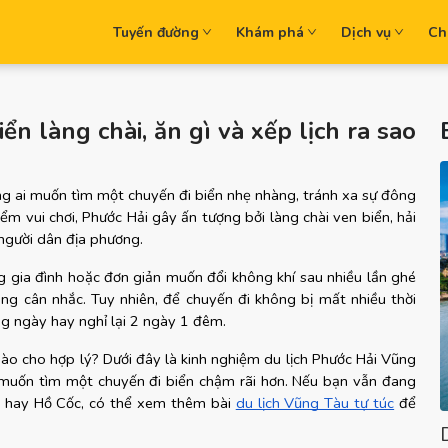
Tuyến đường
Khám phá
Dịch vụ
Ch
ển làng chài, ăn gì và xếp lịch ra sao
g ai muốn tìm một chuyến đi biển nhẹ nhàng, tránh xa sự đông 
m vui chơi, Phước Hải gây ấn tượng bởi làng chài ven biển, hải 
 người dân địa phương.
g gia đình hoặc đơn giản muốn đổi không khí sau nhiều lần ghé 
g cân nhắc. Tuy nhiên, để chuyến đi không bị mất nhiều thời 
ng ngày hay nghỉ lại 2 ngày 1 đêm.
 nào cho hợp lý? Dưới đây là kinh nghiệm du lịch Phước Hải Vũng 
muốn tìm một chuyến đi biển chậm rãi hơn. Nếu bạn vẫn đang 
 hay Hồ Cốc, có thể xem thêm bài
du lịch Vũng Tàu tự túc
 để 