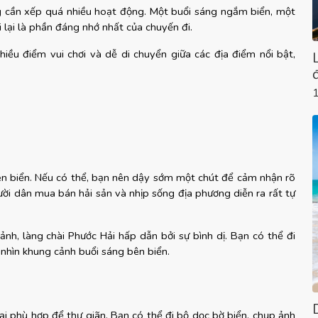
g cần xếp quá nhiều hoạt động. Một buổi sáng ngắm biển, một 
i lại là phần đáng nhớ nhất của chuyến đi.
iều điểm vui chơi và dễ di chuyển giữa các địa điểm nổi bật, 
en biển. Nếu có thể, bạn nên dậy sớm một chút để cảm nhận rõ 
gười dân mua bán hải sản và nhịp sống địa phương diễn ra rất tự 
nh, làng chài Phước Hải hấp dẫn bởi sự bình dị. Bạn có thể đi 
nhìn khung cảnh buổi sáng bên biển.
i phù hợp để thư giãn. Bạn có thể đi bộ dọc bờ biển, chụp ảnh 