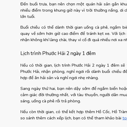
Đến buổi trưa, bạn nên chọn một quán hải sản gần khu
nhiều điểm trong khung giờ này vì trời thường nắng, di c
lớn tuổi.
Buổi chiều có thể dành thời gian uống cà phê, ngắm b
quay về sớm hơn giờ cao điểm để tránh kẹt xe. Với lịch 
nhận không khí làng chài, thay vì cố đi quá nhiều nơi xa n
Lịch trình Phước Hải 2 ngày 1 đêm
Nếu có thời gian, lịch trình Phước Hải 2 ngày 1 đêm sẽ 
Phước Hải, nhận phòng, nghỉ ngơi rồi dành buổi chiều đ
hợp để ăn hải sản và nghỉ ngơi nhẹ nhàng.
Sang ngày thứ hai, bạn nên dậy sớm để ngắm biển hoặc g
cảm giác đời thường nhất, với tàu thuyền, người dân mua 
sáng, uống cà phê rồi trả phòng.
Nếu còn thời gian, có thể kết hợp thêm Hồ Cốc, Hồ Trà
so sánh thêm cách xếp lịch, bạn có thể tham khảo bài
to