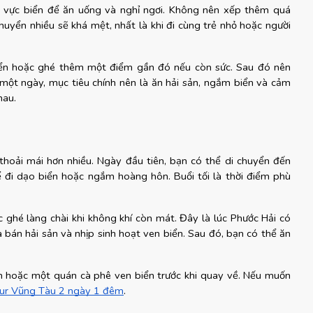
 vực biển để ăn uống và nghỉ ngơi. Không nên xếp thêm quá 
huyển nhiều sẽ khá mệt, nhất là khi đi cùng trẻ nhỏ hoặc người 
iển hoặc ghé thêm một điểm gần đó nếu còn sức. Sau đó nên 
một ngày, mục tiêu chính nên là ăn hải sản, ngắm biển và cảm 
hau.
thoải mái hơn nhiều. Ngày đầu tiên, bạn có thể di chuyển đến 
ể đi dạo biển hoặc ngắm hoàng hôn. Buổi tối là thời điểm phù 
hé làng chài khi không khí còn mát. Đây là lúc Phước Hải có 
bán hải sản và nhịp sinh hoạt ven biển. Sau đó, bạn có thể ăn 
m hoặc một quán cà phê ven biển trước khi quay về. Nếu muốn 
ur Vũng Tàu 2 ngày 1 đêm
.