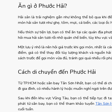
Ăn gì ở Phước Hải?
Hải sản là trải nghiệm gần như không thể bỏ qua khi đến
món hải sản tươi như ghẹ, tôm, mực, cá biển, các loại ốc 
Nếu thích sự tiện lợi, bạn có thể ăn tại các quán địa ph
hỏi mua hải sản tươi rồi nhờ quán chế biến, tùy khu vực và 
Một lưu ý nhỏ là nên hỏi giá trước khi gọi món, nhất là cá
điểm, giá có thể thay đổi tùy lượng khách và nguồn hả
sách trước để gọi món vừa đủ, tránh gọi quá nhiều rồi phá
Cách di chuyển đến Phước Hải
Từ TP.HCM hoặc sân bay Tân Sơn Nhất, bạn có thể di chu
đi gia đình, có nhiều hành lý hoặc muốn nghỉ ngơi trên đ
Sau khi đến khu vực Vũng Tàu, bạn có thể tiếp tục đi ta
phát từ sân bay, bạn có thể tham khảo tuyến
Tân Sơn 
cuối tuần.