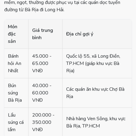
mềm, ngọt, thường được phục vụ tại các quán dọc tuyến
đường từ Bà Rịa đi Long Hải.
Món
Giá trung
đặc
Địa chỉ gợi ý
bình
sản
Bánh
45.000 -
Quốc lộ 55, xã Long Điền,
hỏi An
65.000
TP.HCM (giáp khu vực Bà
Nhất
VNĐ
Rịa)
Bún
40.000 -
Các quán ăn khu vực Chợ Bà
súng
60.000
Rịa
Bà Rịa
VNĐ
Lẩu
200.000 -
Nhà hàng Ven Sông, khu vực
súng cá
350.000
Bà Rịa, TP.HCM
lẩm
VNĐ