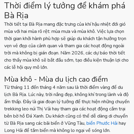
Thời điểm lý tưởng để khám phá
Bà Rịa
Thời tiết tại Bà Rịa mang đặc trưng của khí hậu nhiệt đới gió
mùa với hai mùa rõ rệt: mùa mưa và mùa khô. Việc lựa chọn
thời gian khởi hành phù hợp sẽ giúp du khách tận hưởng trọn
vẹn vẻ đẹp của cảnh quan và tham gia các hoạt động ngoài
trời mà không bị gián đoạn. Năm 2026, các dự báo thời tiết
cho thấy mùa khô sẽ bắt đầu sớm, tạo điều kiện thuận lợi cho
các lễ hội quy mô lớn.
Mùa khô - Mùa du lịch cao điểm
Từ tháng 11 đến tháng 4 năm sau là thời điểm vàng để du
lịch Bà Rịa. Lúc này, trời nắng đẹp, không khí trong lành và độ
ẩm thấp. Đây là giai đoạn lý tưởng để thực hiện những chuyến
trekking leo núi Thị Vải hay tham gia các hoạt động cắm trại
bên bờ hồ Đá Xanh. Du khách cũng có thể dễ dàng di chuyển
từ Bà Rịa sang các bãi biển ở Vũng Tàu,
biển Phước Hải
hay
Long Hải để tắm biển mà không lo ngại về sóng lớn.