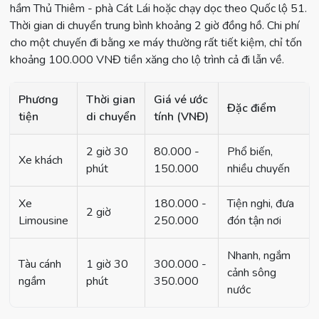
hầm Thủ Thiêm - phà Cát Lái hoặc chạy dọc theo Quốc lộ 51.
Thời gian di chuyển trung bình khoảng 2 giờ đồng hồ. Chi phí
cho một chuyến đi bằng xe máy thường rất tiết kiệm, chỉ tốn
khoảng 100.000 VNĐ tiền xăng cho lộ trình cả đi lẫn về.
Phương
Thời gian
Giá vé ước
Đặc điểm
tiện
di chuyển
tính (VNĐ)
2 giờ 30
80.000 -
Phổ biến,
Xe khách
phút
150.000
nhiều chuyến
Xe
180.000 -
Tiện nghi, đưa
2 giờ
Limousine
250.000
đón tận nơi
Nhanh, ngắm
Tàu cánh
1 giờ 30
300.000 -
cảnh sông
ngầm
phút
350.000
nước