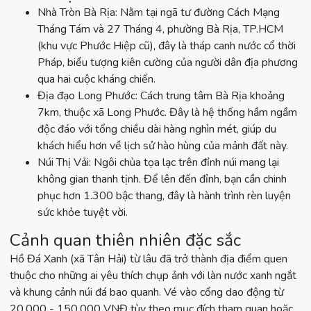
Nhà Tròn Bà Rịa: Nằm tại ngã tư đường Cách Mạng
Tháng Tám và 27 Tháng 4, phường Bà Rịa, TP.HCM
(khu vực Phước Hiệp cũ), đây là tháp canh nước cổ thời
Pháp, biểu tượng kiên cường của người dân địa phương
qua hai cuộc kháng chiến.
Địa đạo Long Phước: Cách trung tâm Bà Rịa khoảng
7km, thuộc xã Long Phước. Đây là hệ thống hầm ngầm
độc đáo với tổng chiều dài hàng nghìn mét, giúp du
khách hiểu hơn về lịch sử hào hùng của mảnh đất này.
Núi Thị Vải: Ngôi chùa tọa lạc trên đỉnh núi mang lại
không gian thanh tịnh. Để lên đến đỉnh, bạn cần chinh
phục hơn 1.300 bậc thang, đây là hành trình rèn luyện
sức khỏe tuyệt vời.
Cảnh quan thiên nhiên đặc sắc
Hồ Đá Xanh (xã Tân Hải) từ lâu đã trở thành địa điểm quen
thuộc cho những ai yêu thích chụp ảnh với làn nước xanh ngắt
và khung cảnh núi đá bao quanh. Vé vào cổng dao động từ
20.000 - 150.000 VNĐ tùy theo mục đích tham quan hoặc