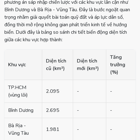
phương án sáp nhập chiến lược với các khu vực lân cận như
Bình Dương và Bà Rịa - Vũng Tàu. Đây là bước ngoặt quan
trọng nhằm giải quyết bài toán quỹ đất và áp lực dân số,
đồng thời mở rộng không gian phát triển kinh tế về hướng
biển. Dưới đây là bảng so sánh chi tiết biến động diện tích
giữa các khu vực hợp thành:
Tăng
Diện tích
Diện tích
Khu vực
trưởng
cũ (km²)
mới (km²)
(%)
TP.HCM
2.095
-
-
(vùng lõi)
Bình Dương
2.695
-
-
Bà Rịa -
1.981
-
-
Vũng Tàu