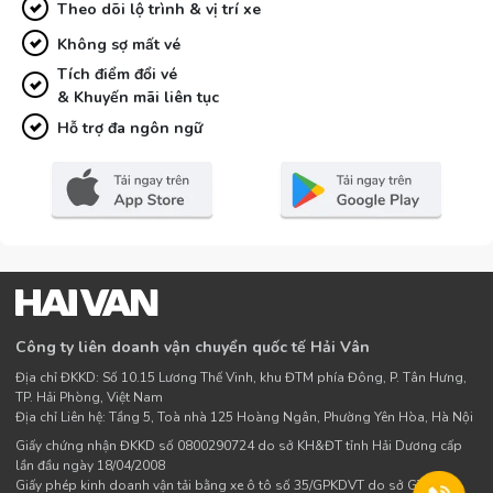
Theo dõi lộ trình & vị trí xe
Không sợ mất vé
Tích điểm đổi vé
& Khuyến mãi liên tục
Hỗ trợ đa ngôn ngữ
Công ty liên doanh vận chuyển quốc tế Hải Vân
Địa chỉ ĐKKD: Số 10.15 Lương Thế Vinh, khu ĐTM phía Đông, P. Tân Hưng,
TP. Hải Phòng, Việt Nam
Địa chỉ Liên hệ: Tầng 5, Toà nhà 125 Hoàng Ngân, Phường Yên Hòa, Hà Nội
Giấy chứng nhận ĐKKD số 0800290724 do sở KH&ĐT tỉnh Hải Dương cấp
lần đầu ngày 18/04/2008
Giấy phép kinh doanh vận tải bằng xe ô tô số 35/GPKDVT do sở GTVT Hà