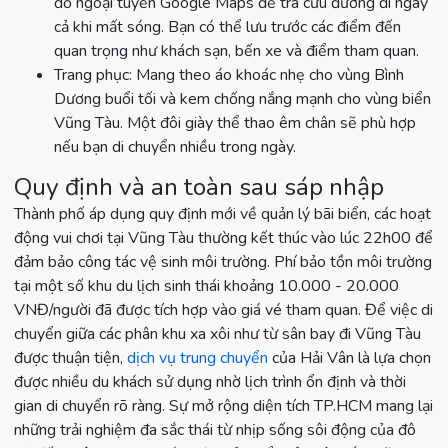
đồ ngoại tuyến Google Maps để tra cứu đường đi ngay
cả khi mất sóng. Bạn có thể lưu trước các điểm đến
quan trọng như khách sạn, bến xe và điểm tham quan.
Trang phục: Mang theo áo khoác nhẹ cho vùng Bình
Dương buổi tối và kem chống nắng mạnh cho vùng biển
Vũng Tàu. Một đôi giày thể thao êm chân sẽ phù hợp
nếu bạn di chuyển nhiều trong ngày.
Quy định và an toàn sau sáp nhập
Thành phố áp dụng quy định mới về quản lý bãi biển, các hoạt
động vui chơi tại Vũng Tàu thường kết thúc vào lúc 22h00 để
đảm bảo công tác vệ sinh môi trường. Phí bảo tồn môi trường
tại một số khu du lịch sinh thái khoảng 10.000 - 20.000
VNĐ/người đã được tích hợp vào giá vé tham quan. Để việc di
chuyển giữa các phân khu xa xôi như từ sân bay đi Vũng Tàu
được thuận tiện,
dịch vụ trung chuyển
của Hải Vân là lựa chọn
được nhiều du khách sử dụng nhờ lịch trình ổn định và thời
gian di chuyển rõ ràng. Sự mở rộng diện tích TP.HCM mang lại
những trải nghiệm đa sắc thái từ nhịp sống sôi động của đô