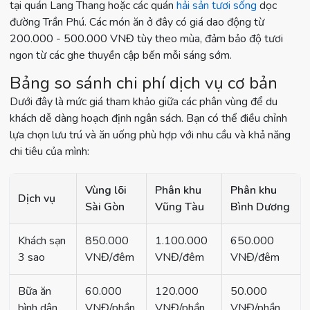
tại quán Lang Thang hoặc các quán
hải sản tươi sống
dọc
đường Trần Phú. Các món ăn ở đây có giá dao động từ
200.000 - 500.000 VNĐ tùy theo mùa, đảm bảo độ tươi
ngon từ các ghe thuyền cập bến mỗi sáng sớm.
Bảng so sánh chi phí dịch vụ cơ bản
Dưới đây là mức giá tham khảo giữa các phân vùng để du
khách dễ dàng hoạch định ngân sách. Bạn có thể điều chỉnh
lựa chọn lưu trú và ăn uống phù hợp với nhu cầu và khả năng
chi tiêu của mình:
Vùng lõi
Phân khu
Phân khu
Dịch vụ
Sài Gòn
Vũng Tàu
Bình Dương
Khách sạn
850.000
1.100.000
650.000
3 sao
VNĐ/đêm
VNĐ/đêm
VNĐ/đêm
Bữa ăn
60.000
120.000
50.000
bình dân
VNĐ/phần
VNĐ/phần
VNĐ/phần