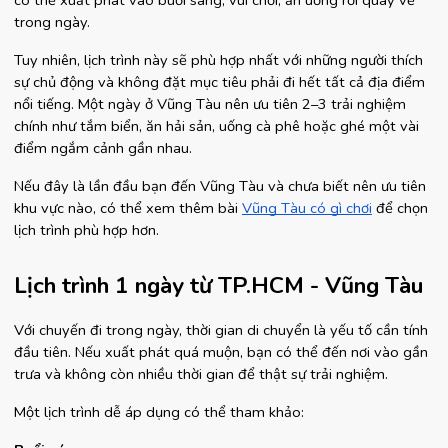
có thể xuất phát vào buổi sáng, vui chơi, ăn uống rồi quay về 
trong ngày.
Tuy nhiên, lịch trình này sẽ phù hợp nhất với những người thích 
sự chủ động và không đặt mục tiêu phải đi hết tất cả địa điểm 
nổi tiếng. Một ngày ở Vũng Tàu nên ưu tiên 2–3 trải nghiệm 
chính như tắm biển, ăn hải sản, uống cà phê hoặc ghé một vài 
điểm ngắm cảnh gần nhau.
Nếu đây là lần đầu bạn đến Vũng Tàu và chưa biết nên ưu tiên 
khu vực nào, có thể xem thêm bài 
Vũng Tàu có gì chơi
 để chọn 
lịch trình phù hợp hơn.
Lịch trình 1 ngày từ TP.HCM - Vũng Tàu
Với chuyến đi trong ngày, thời gian di chuyển là yếu tố cần tính 
đầu tiên. Nếu xuất phát quá muộn, bạn có thể đến nơi vào gần 
trưa và không còn nhiều thời gian để thật sự trải nghiệm.
Một lịch trình dễ áp dụng có thể tham khảo: