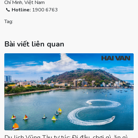
Chí Minh, Việt Nam
📞
Hotline:
1900 6763
Tag:
Bài viết liên quan
Du lịch Vũng Tàu tự túc: Đi đâu, chơi gì, ăn gì