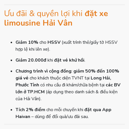
Ưu đãi & quyền lợi khi
đặt xe
limousine Hải Vân
Giảm 10%
cho
HSSV
(xuất trình thẻ/giấy tờ HSSV
hợp lệ khi lên xe).
Giảm 20.000đ
khi
đặt vé khứ hồi
.
Chương trình vì cộng đồng
:
giảm 50% đến 100%
giá vé
cho khách thuộc diện TVNT tại
Long Hải,
Phước Tỉnh
có nhu cầu đi khám/chữa bệnh tại
các BV
lớn ở TP.HCM
(áp dụng theo danh sách & điều kiện
của Hải Vân).
Tích 2% điểm
cho mỗi chuyến khi
đặt qua App
Haivan
– dùng để đổi quà/ưu đãi sau.