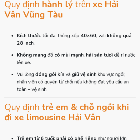
Quy định
hành lý
trên
xe Hải
Vân Vũng Tàu
Kích thước tối đa
: thùng xốp
40×60
; vali
không quá
28 inch
.
Không mang
đồ
có mùi mạnh
,
hải sản tươi
dễ rỉ nước
lên xe.
Vui lòng
đóng gói kín
và
giữ vệ sinh
khu vực ngồi;
nhân viên có quyền từ chối nếu không đạt yêu cầu an
toàn – vệ sinh.
Quy định
trẻ em & chỗ ngồi khi
đi xe limousine Hải Vân
Trẻ em từ 6 tuổi
:
phải có ghế riêng
như người lớn.