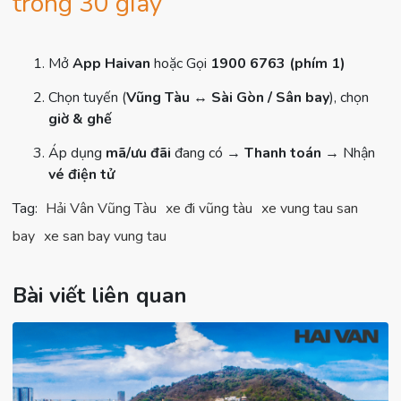
trong 30 giây
Mở
App Haivan
hoặc Gọi
1900 6763 (phím 1)
Chọn tuyến (
Vũng Tàu ↔ Sài Gòn / Sân bay
), chọn
giờ & ghế
Áp dụng
mã/ưu đãi
đang có →
Thanh toán
→ Nhận
vé điện tử
Tag:
Hải Vân Vũng Tàu
xe đi vũng tàu
xe vung tau san
bay
xe san bay vung tau
Bài viết liên quan