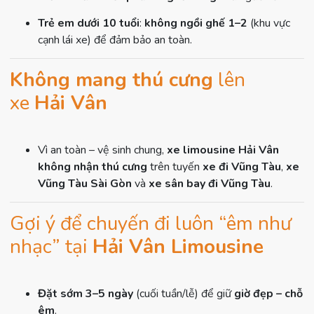
Trẻ em dưới 10 tuổi
:
không ngồi ghế 1–2
(khu vực
cạnh lái xe) để đảm bảo an toàn.
Không mang thú cưng
lên
xe
Hải Vân
Vì an toàn – vệ sinh chung,
xe limousine Hải Vân
không nhận thú cưng
trên tuyến
xe đi Vũng Tàu
,
xe
Vũng Tàu Sài Gòn
và
xe sân bay đi Vũng Tàu
.
Gợi ý để chuyến đi luôn “êm như
nhạc” tại
Hải Vân Limousine
Đặt sớm 3–5 ngày
(cuối tuần/lễ) để giữ
giờ đẹp – chỗ
êm
.