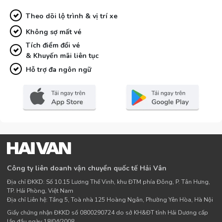
Theo dõi lộ trình & vị trí xe
Không sợ mất vé
Tích điểm đổi vé
& Khuyến mãi liên tục
Hỗ trợ đa ngôn ngữ
Công ty liên doanh vận chuyển quốc tế Hải Vân
Địa chỉ ĐKKD: Số 10.15 Lương Thế Vinh, khu ĐTM phía Đông, P. Tân Hưng,
TP. Hải Phòng, Việt Nam
Địa chỉ Liên hệ: Tầng 5, Toà nhà 125 Hoàng Ngân, Phường Yên Hòa, Hà Nội
Giấy chứng nhận ĐKKD số 0800290724 do sở KH&ĐT tỉnh Hải Dương cấp
lần đầu ngày 18/04/2008