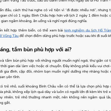
ng tâm Vũng Tàu trước, sau đó dành thêm một ngày để đi Hồ Tràm -
lần đầu, cách thứ hai nghe có vẻ tiện vì “đi được nhiều nơi”, nhưng t
gian chỉ có 1 ngày. Bình Châu hợp hơn với lịch 2 ngày 1 đêm hoặc c
i gian ngâm khoáng, ăn uống và nghỉ ngơi đúng nghĩa.
n kết hợp thêm biển, có thể xem bài
kinh nghiệm du lịch Hồ Tr
 ở Vũng Tàu
 để chọn điểm dừng phù hợp trước hoặc sau khi đi suối 
ng, tắm bùn phù hợp với ai?
à tắm bùn phù hợp với những người muốn nghỉ ngơi, thư giãn cơ t
thời gian dài làm việc hoặc di chuyển. Đây không phải kiểu vui chơi 
ới gia đình, cặp đôi, nhóm bạn muốn nghỉ dưỡng nhẹ nhàng hoặc ng
ian yên tĩnh.
 có trẻ nhỏ, suối khoáng Bình Châu vẫn có thể là lựa chọn phù hợp 
ừa phải, không xếp lịch quá dày và luôn có người lớn đi kèm khi trẻ 
y nhiên, trẻ nhỏ thường nhanh mệt, nên không nên ngâm quá lâu
ng gắt.