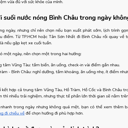
iệm vừa đủ với sức khỏe của mình.
i suối nước nóng Bình Châu trong ngày khôn
ong ngày, nhưng chỉ nên chọn nếu bạn xuất phát sớm, lịch trình gọn
u điểm. Từ TP.HCM hoặc Tân Sơn Nhất đi Bình Châu rồi quay về t
 là nếu gặp kẹt xe cuối tuần.
có một ngày, nên chọn một trong hai hướng:
g tâm Vũng Tàu: tắm biển, ăn uống, check-in vài điểm gần nhau.
ràm - Bình Châu: nghỉ dưỡng, tắm khoáng, ăn uống nhẹ, ít điểm nhưn
 kết hợp cả trung tâm Vũng Tàu, Hồ Tràm, Hồ Cốc và Bình Châu tr
ìn thì nhiều trải nghiệm, nhưng thực tế phần lớn thời gian sẽ nằm trên
 nhanh trong ngày nhưng không quá mệt, bạn có thể xem thêm b
g đi chiều về
 để chọn hướng đi phù hợp hơn.