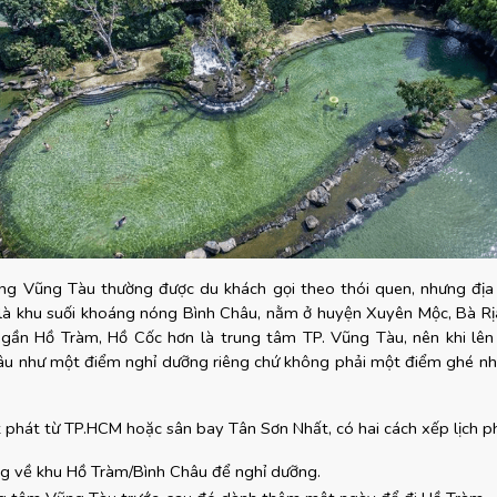
ng Vũng Tàu thường được du khách gọi theo thói quen, nhưng địa 
 là khu suối khoáng nóng Bình Châu, nằm ở huyện Xuyên Mộc, Bà Rịa
gần Hồ Tràm, Hồ Cốc hơn là trung tâm TP. Vũng Tàu, nên khi lên l
u như một điểm nghỉ dưỡng riêng chứ không phải một điểm ghé nha
 phát từ TP.HCM hoặc sân bay Tân Sơn Nhất, có hai cách xếp lịch ph
ng về khu Hồ Tràm/Bình Châu để nghỉ dưỡng.