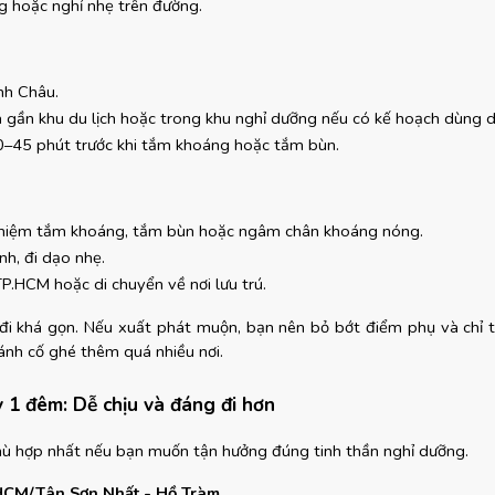
g hoặc nghỉ nhẹ trên đường.
nh Châu.
 gần khu du lịch hoặc trong khu nghỉ dưỡng nếu có kế hoạch dùng dị
0–45 phút trước khi tắm khoáng hoặc tắm bùn.
ghiệm tắm khoáng, tắm bùn hoặc ngâm chân khoáng nóng.
h, đi dạo nhẹ.
TP.HCM hoặc di chuyển về nơi lưu trú.
 đi khá gọn. Nếu xuất phát muộn, bạn nên bỏ bớt điểm phụ và chỉ t
ánh cố ghé thêm quá nhiều nơi.
y 1 đêm: Dễ chịu và đáng đi hơn
phù hợp nhất nếu bạn muốn tận hưởng đúng tinh thần nghỉ dưỡng.
HCM/Tân Sơn Nhất - Hồ Tràm