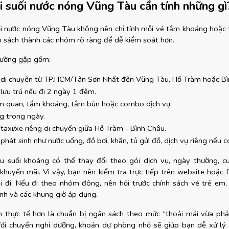
đi suối nước nóng Vũng Tàu cần tính những gì
uối nước nóng Vũng Tàu không nên chỉ tính mỗi vé tắm khoáng hoặc 
n sách thành các nhóm rõ ràng để dễ kiểm soát hơn.
hường gặp gồm:
í di chuyển từ TP.HCM/Tân Sơn Nhất đến Vũng Tàu, Hồ Tràm hoặc Bì
 lưu trú nếu đi 2 ngày 1 đêm.
m quan, tắm khoáng, tắm bùn hoặc combo dịch vụ.
g trong ngày.
 taxi/xe riêng di chuyển giữa Hồ Tràm - Bình Châu.
 phát sinh như nước uống, đồ bơi, khăn, tủ gửi đồ, dịch vụ riêng nếu c
hu suối khoáng có thể thay đổi theo gói dịch vụ, ngày thường, cu
 khuyến mãi. Vì vậy, bạn nên kiểm tra trực tiếp trên website hoặc f
hi đi. Nếu đi theo nhóm đông, nên hỏi trước chính sách vé trẻ em, v
nh và các khung giờ áp dụng.
h thực tế hơn là chuẩn bị ngân sách theo mức “thoải mái vừa phải”
ới chuyến nghỉ dưỡng, khoản dự phòng nhỏ sẽ giúp bạn dễ xử lý