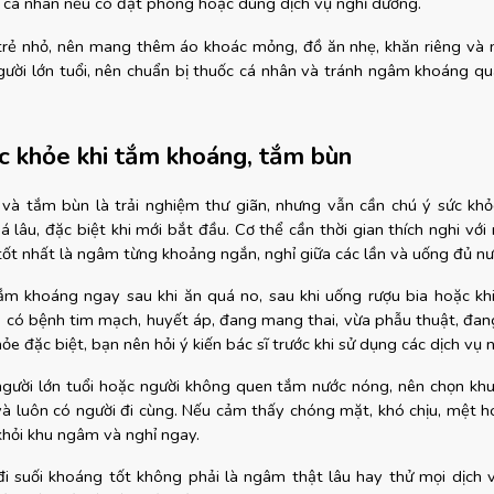
ờ cá nhân nếu có đặt phòng hoặc dùng dịch vụ nghỉ dưỡng.
trẻ nhỏ, nên mang thêm áo khoác mỏng, đồ ăn nhẹ, khăn riêng và 
gười lớn tuổi, nên chuẩn bị thuốc cá nhân và tránh ngâm khoáng quá
c khỏe khi tắm khoáng, tắm bùn
à tắm bùn là trải nghiệm thư giãn, nhưng vẫn cần chú ý sức khỏ
lâu, đặc biệt khi mới bắt đầu. Cơ thể cần thời gian thích nghi với 
tốt nhất là ngâm từng khoảng ngắn, nghỉ giữa các lần và uống đủ nư
m khoáng ngay sau khi ăn quá no, sau khi uống rượu bia hoặc khi
 có bệnh tim mạch, huyết áp, đang mang thai, vừa phẫu thuật, đang
ỏe đặc biệt, bạn nên hỏi ý kiến bác sĩ trước khi sử dụng các dịch vụ
 người lớn tuổi hoặc người không quen tắm nước nóng, nên chọn khu 
và luôn có người đi cùng. Nếu cảm thấy chóng mặt, khó chịu, mệt h
khỏi khu ngâm và nghỉ ngay.
i suối khoáng tốt không phải là ngâm thật lâu hay thử mọi dịch vụ