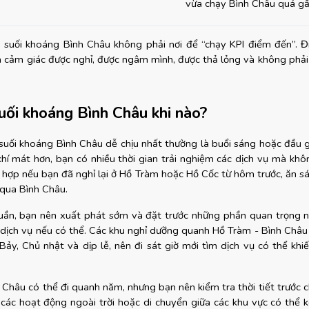
vừa chạy Bình Châu quá g
, suối khoáng Bình Châu không phải nơi để “chạy KPI điểm đến”. Đ
là cảm giác được nghỉ, được ngâm mình, được thả lỏng và không phải 
uối khoáng Bình Châu khi nào?
suối khoáng Bình Châu dễ chịu nhất thường là buổi sáng hoặc đầu gi
hí mát hơn, bạn có nhiều thời gian trải nghiệm các dịch vụ mà không
ù hợp nếu bạn đã nghỉ lại ở Hồ Tràm hoặc Hồ Cốc từ hôm trước, ăn sá
 qua Bình Châu.
tuần, bạn nên xuất phát sớm và đặt trước những phần quan trọng n
 dịch vụ nếu có thể. Các khu nghỉ dưỡng quanh Hồ Tràm - Bình Châu
ảy, Chủ nhật và dịp lễ, nên đi sát giờ mới tìm dịch vụ có thể khiến 
Châu có thể đi quanh năm, nhưng bạn nên kiểm tra thời tiết trước c
, các hoạt động ngoài trời hoặc di chuyển giữa các khu vực có thể k