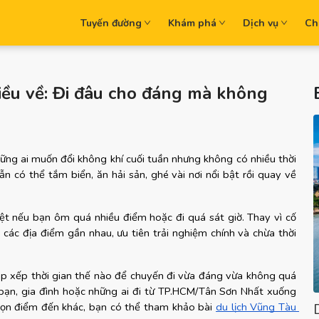
Tuyến đường
Khám phá
Dịch vụ
Ch
hiều về: Đi đâu cho đáng mà không
ững ai muốn đổi không khí cuối tuần nhưng không có nhiều thời 
 có thể tắm biển, ăn hải sản, ghé vài nơi nổi bật rồi quay về 
mệt nếu bạn ôm quá nhiều điểm hoặc đi quá sát giờ. Thay vì cố 
các địa điểm gần nhau, ưu tiên trải nghiệm chính và chừa thời 
ắp xếp thời gian thế nào để chuyến đi vừa đáng vừa không quá 
 bạn, gia đình hoặc những ai đi từ TP.HCM/Tân Sơn Nhất xuống 
ọn điểm đến khác, bạn có thể tham khảo bài
du lịch Vũng Tàu 