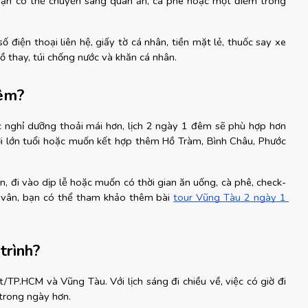
 bạn có thể chuyển sang quán ăn, cà phê hoặc một điểm trong 
 số điện thoại liên hệ, giấy tờ cá nhân, tiền mặt lẻ, thuốc say xe 
 thay, túi chống nước và khăn cá nhân.
đêm?
 nghỉ dưỡng thoải mái hơn, lịch 2 ngày 1 đêm sẽ phù hợp hơn 
ười lớn tuổi hoặc muốn kết hợp thêm Hồ Tràm, Bình Châu, Phước 
 đi vào dịp lễ hoặc muốn có thời gian ăn uống, cà phê, check-
 vân, bạn có thể tham khảo thêm bài
tour Vũng Tàu 2 ngày 1 
trình?
P.HCM và Vũng Tàu. Với lịch sáng đi chiều về, việc có giờ đi 
 trong ngày hơn.