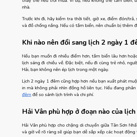
thay thế nếu trời mưa. Ví dụ, nếu không thể tắm biển,
nhà.
Trước khi đi, hãy kiểm tra thời tiết, giờ xe, điểm đón/trả,
và đồ chống nắng. Nếu có tắm biển, nên chuẩn bị thêm đồ
Khi nào nên đổi sang lịch 2 ngày 1 
Nếu bạn muốn đi nhiều điểm hơn, tắm biển lâu hơn hoặc
lịch sáng đi chiều về. Đặc biệt, nếu đi cùng trẻ nhỏ, ng
Hải, bạn không nên ép lịch trong một ngày.
Lịch 2 ngày 1 đêm cũng hợp hơn nếu bạn xuất phát muộn,
in mà không phải nhìn đồng hồ liên tục. Nếu đang phân
đêm
 để so sánh lịch trình và chi phí.
Hải Vân phù hợp ở đoạn nào của lịch 
Hải Vân phù hợp cho chặng di chuyển giữa Tân Sơn Nhất/T
và giờ về rõ ràng sẽ giúp bạn dễ sắp xếp các hoạt động