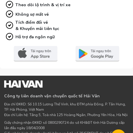
Theo dõi lộ trình & vị trí xe
Không sợ mất vé
Tích điểm đổi vé
& Khuyến mãi liên tục
Hỗ trợ đa ngôn ngữ
Công ty liên doanh vận chuyển quốc tế Hải Vân
Địa chỉ ĐKKD: Số 10.15 Lương Thế Vinh, khu ĐTM phía Đông, P. Tân Hưng,
TP. Hải Phòng, Việt Nam
Địa chỉ Liên hệ: Tầng 5, Toà nhà 125 Hoàng Ngân, Phường Yên Hòa, Hà Nội
Giấy chứng nhận ĐKKD số 0800290724 do sở KH&ĐT tỉnh Hải Dương cấp
lần đầu ngày 18/04/2008