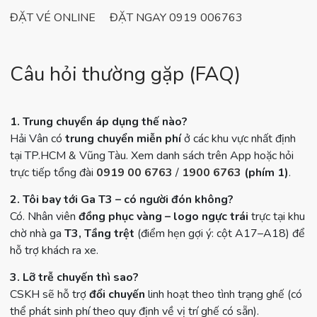
ĐẶT VÉ ONLINE
ĐẶT NGAY 0919 006763
Câu hỏi thường gặp (FAQ)
1. Trung chuyển áp dụng thế nào?
Hải Vân có
trung chuyển miễn phí
ở các khu vực nhất định
tại TP.HCM & Vũng Tàu. Xem danh sách trên App hoặc hỏi
trực tiếp tổng đài
0919 00 6763
/
1900 6763
(phím 1)
.
2. Tôi bay tới Ga T3 – có người đón không?
Có. Nhân viên
đồng phục vàng – logo ngực trái
trực tại khu
chờ nhà ga
T3,
Tầng trệt
(điểm hẹn gợi ý: cột A17–A18) để
hỗ trợ khách ra xe.
3. Lỡ trễ chuyến thì sao?
CSKH sẽ hỗ trợ
đổi chuyến
linh hoạt theo tình trạng ghế (có
thể phát sinh phí theo quy định về vị trí ghế có sẵn).