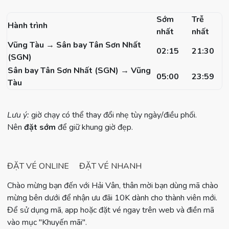
Sớm
Trễ
Hành trình
nhất
nhất
Vũng Tàu → Sân bay Tân Sơn Nhất
02:15
21:30
(SGN)
Sân bay Tân Sơn Nhất (SGN) → Vũng
05:00
23:59
Tàu
Lưu ý:
giờ chạy có thể thay đổi nhẹ tùy ngày/điều phối.
Nên
đặt sớm
để giữ khung giờ đẹp.
ĐẶT VÉ ONLINE
ĐẶT VÉ NHANH
Chào mừng bạn đến với Hải Vân, thân mời bạn dùng mã chào
mừng bên dưới để nhận ưu đãi 10K dành cho thành viên mới.
Để sử dụng mã, app hoặc đặt vé ngay trên web và điền mã
vào mục "Khuyến mãi".