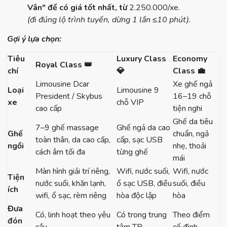
Vân" để có giá tốt nhất, từ
2.250.000/xe.
(đi đúng lộ trình tuyến, dừng 1 lần ≤10 phút).
Gợi ý lựa chọn:
Tiêu
Luxury Class
Economy
Royal Class
👑
chí
💎
Class
💼
Limousine Dcar
Xe ghế ngả
Loại
Limousine 9
President / Skybus
16–19 chỗ
xe
chỗ VIP
cao cấp
tiện nghi
Ghế da tiêu
7–9 ghế massage
Ghế ngả da cao
Ghế
chuẩn, ngả
toàn thân, da cao cấp,
cấp, sạc USB
ngồi
nhẹ, thoải
cách âm tối đa
từng ghế
mái
Màn hình giải trí riêng,
Wifi, nước suối,
Wifi, nước
Tiện
nước suối, khăn lạnh,
ổ sạc USB, điều
suối, điều
ích
wifi, ổ sạc, rèm riêng
hòa độc lập
hòa
Đưa
Có, linh hoạt theo yêu
Có trong trung
Theo điểm
đón