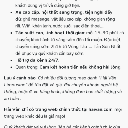
khách đúng vị trí và đúng giờ hẹn.
Xe cao cấp, nội thất sang trọng, tiện nghi đầy
đủ
: ghế massage, vật liệu cao cấp, không gian rộng
rãi. Wifi, khăn lạnh, nước suối, sạc điện thoại,…
Tần suất cao, linh hoạt thời gian
: mỗi 15–30 phút có
chuyến; khởi hành từ sáng sớm đến tối muộn. Đặc biệt,
chuyến sáng sớm 2h15 từ Vũng Tàu → Tân Sơn Nhất
để phục vụ quý khách cần bay sớm.
Hỗ trợ đa kênh 24/7
.
Quan trọng:
Cam kết hoàn tiền nếu không hài lòng
.
Lưu ý cảnh báo
:
Có nhiều đối tượng mạo danh “Hải Vân
Limousine” để lừa đặt vé giả, đòi chuyển khoản ngoài hệ
thống, hoặc đi xe hãng khác, không đảm bảo chất lượng và
an toàn .
Hải Vân chỉ có trang web chính thức tại haivan.com
, mọi
trang web khác đều là giả mạo!
Quý khách đặt vé vui lòng liên hệ các kênh chính thức của