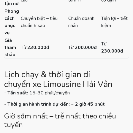
cầu
tâm TP
cố định
tận nơi
Phong
cách
Chuyên biệt – tiêu
Chuẩn doanh
Tiện lợi – tiết
phục
chuẩn 5 sao
nhân
kiệm
vụ
Giá
Từ
tham
Từ
230.000đ
Từ
20
0.000đ
230.000đ
khảo
Lịch chạy & thời gian di
chuyển xe Limousine Hải Vân
- Tần suất:
15–30 phút/chuyến
- Thời gian hành trình dự kiến:
~
2 giờ 45 phút
Giờ sớm nhất – trễ nhất theo chiều
tuyến