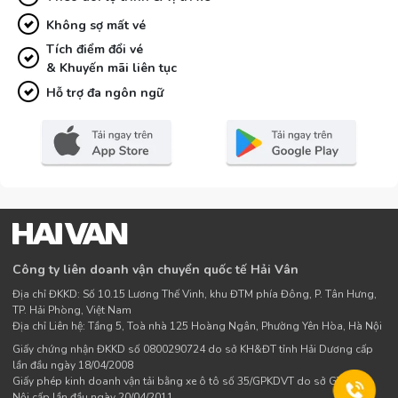
Không sợ mất vé
Tích điểm đổi vé
& Khuyến mãi liên tục
Hỗ trợ đa ngôn ngữ
Công ty liên doanh vận chuyển quốc tế Hải Vân
Địa chỉ ĐKKD: Số 10.15 Lương Thế Vinh, khu ĐTM phía Đông, P. Tân Hưng,
TP. Hải Phòng, Việt Nam
Địa chỉ Liên hệ: Tầng 5, Toà nhà 125 Hoàng Ngân, Phường Yên Hòa, Hà Nội
Giấy chứng nhận ĐKKD số 0800290724 do sở KH&ĐT tỉnh Hải Dương cấp
lần đầu ngày 18/04/2008
Giấy phép kinh doanh vận tải bằng xe ô tô số 35/GPKDVT do sở GTVT Hà
Nội cấp lần đầu ngày 20/04/2011