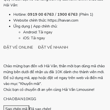
Hải Vân
:
Hotline:
0919 00 6763
/
1900 6763
(Phím 1)
Website chính thức: https://haivan.com
Ứng dụng | App chính chủ:
Android:
Tải ngay
iOS:
Tải ngay
ĐẶT VÉ ONLINE
ĐẶT VÉ NHANH
Chào mừng bạn đến với Hải Vân, thân mời bạn dùng mã chào
mừng bên dưới để nhận ưu đãi 10K dành cho thành viên mới.
Để sử dụng mã, app hoặc đặt vé ngay trên web và điền mã
vào mục "Khuyến mãi".
Chúc bạn có chuyến đi an yên cùng Hải Vân Limousine!
CHAOBAN10KGG
Sao chép mã
Đã sao chép!