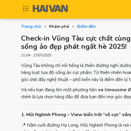
Trang chủ
Khám phá
Điểm đến
Check-in Vũng Tàu cực chất cùng
sống ảo đẹp phát ngất hè 2025!
11:04 - 27/07/2025
Vũng Tàu không chỉ nổi tiếng là thiên đường nghỉ dưỡng
hàng loạt tọa độ sống ảo cực phẩm. Từ thiên nhiên hoan
góc chill đầy nghệ thuật – phố biển này là điểm đến lý t
Và nếu bạn đang tìm một phương tiện
xe limousine đ
chính là lựa chọn hàng đầu để đưa bạn đến mọi góc đẹp 
1. Mũi Nghinh Phong – View biển trời “vô cực” sốn
📍
Nằm cuối đường Hạ Long, Mũi Nghinh Phong là nơi đón