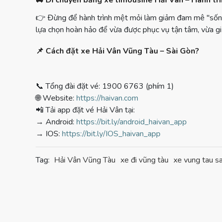
🚐
Di chuyển bằng xe limousine Hải Vân – Hành trì
👉
Đừng để hành trình mệt mỏi làm giảm đam mê "sốn
lựa chọn hoàn hảo để vừa được phục vụ tận tâm, vừa gi
📌 Cách đặt xe Hải Vân Vũng Tàu – Sài Gòn?
📞
Tổng đài đặt vé: 1900 6763 (phím 1)
🌐
Website:
https://haivan.com
📲
Tải app đặt vé Hải Vân tại:
→ Android:
https://bit.ly/android_haivan_app
→ IOS:
https://bit.ly/IOS_haivan_app
Tag:
Hải Vân Vũng Tàu
xe đi vũng tàu
xe vung tau s