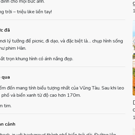
 đỉnh cho mọi bức ảnh.
trời – triệu like liền tay!
ực đã
i lý tưởng để picnic, đi dạo, và đặc biệt là… chụp hình sống
như phim Hàn.
ắt trọn khung hình có ánh nắng đẹp.
ỏ qua
iểm đến mang tính biểu tượng nhất của Vũng Tàu. Sau khi leo
h phố và biển xanh từ độ cao hơn 170m.
m tim.
àn cảnh