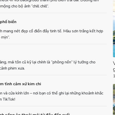
heck-in với backgroud thành phố biển trải dài. Đường lên
ng cho bộ ảnh “chill chill”.
 phố biển
h mang nét đẹp cổ điển đầy tinh tế. Màu sơn trắng kết hợp
 mịn”.
g, mái tôn cũ kỹ lại chính là “phông nền” lý tưởng cho
cảnh phim xưa.
m tình cảm xứ kim chi
ản và cửa kính lớn – nơi bạn có thể ghi lại những khoảnh khắc
n TikTok!