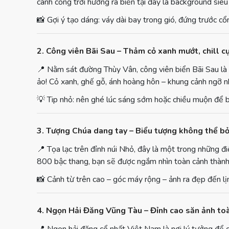
cánh cổng trời hướng ra biển tại đây là background siêu
📸
Gợi ý tạo dáng: váy dài bay trong gió, đứng trước cổng 
2. Công viên Bãi Sau – Thảm cỏ xanh mướt, chill c
📍
Nằm sát đường Thùy Vân, công viên biển Bãi Sau là nơ
ảo! Cỏ xanh, ghế gỗ, ánh hoàng hôn – khung cảnh ngỡ 
💡
Tip nhỏ: nên ghé lúc sáng sớm hoặc chiều muộn để b
3. Tượng Chúa dang tay – Biểu tượng không thể b
📍
Tọa lạc trên đỉnh núi Nhỏ, đây là một trong những đ
800 bậc thang, bạn sẽ được ngắm nhìn toàn cảnh thàn
📸
Cảnh từ trên cao – góc máy rộng – ảnh ra đẹp đến lị
4. Ngọn Hải Đăng Vũng Tàu – Đỉnh cao săn ảnh to