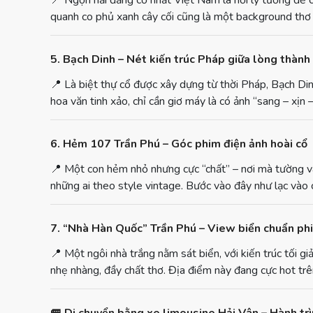
📍
Ngọn hải đăng cổ nhất Việt Nam là nơi lý tưởng để c
quanh co phủ xanh cây cối cũng là một background thơ mộ
5. Bạch Dinh – Nét kiến trúc Pháp giữa lòng thành
📍
Là biệt thự cổ được xây dựng từ thời Pháp, Bạch Din
hoa văn tinh xảo, chỉ cần giơ máy là có ảnh “sang – xịn –
6. Hẻm 107 Trần Phú – Góc phim điện ảnh hoài cổ
📍
Một con hẻm nhỏ nhưng cực “chất” – nơi mà tường vàn
những ai theo style vintage. Bước vào đây như lạc vào 
7. “Nhà Hàn Quốc” Trần Phú – View biển chuẩn phi
📍
Một ngôi nhà trắng nằm sát biển, với kiến trúc tối gi
nhẹ nhàng, đầy chất thơ. Địa điểm này đang cực hot trê