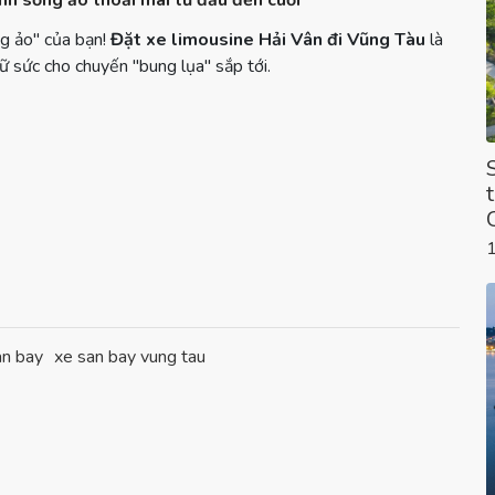
nh sống ảo thoải mái từ đầu đến cuối
g ảo" của bạn!
Đặt xe limousine Hải Vân đi Vũng Tàu
là
ữ sức cho chuyến "bung lụa" sắp tới.
an bay
xe san bay vung tau