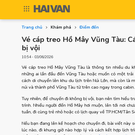
Trang chủ
Khám phá
Điểm đến
Vé cáp treo Hồ Mây Vũng Tàu: Cá
bị vội
10:54 - 03/06/2026
Vé cáp treo Hồ Mây Vũng Tàu là thông tin nhiều du khác
những ai lần đầu đến Vũng Tàu hoặc muốn có một trải n
cách di chuyển lên khu du lịch trên Núi Lớn, mà còn là 
núi và thành phố Vũng Tàu từ trên cao ngay trong cabin.
Tuy nhiên, để chuyến đi không bị vội, bạn nên tìm hiểu tr
trình. Nhiều người đến Hồ Mây hơi muộn, lên tới nơi chưa
tuần, đi cùng trẻ nhỏ hoặc có lịch quay về TP.HCM/Tân 
Nếu bạn đang lên kế hoạch cho chuyến đi, bài viết này 
lúc nào, đi khung giờ nào hợp lý và cách kết hợp lịch 