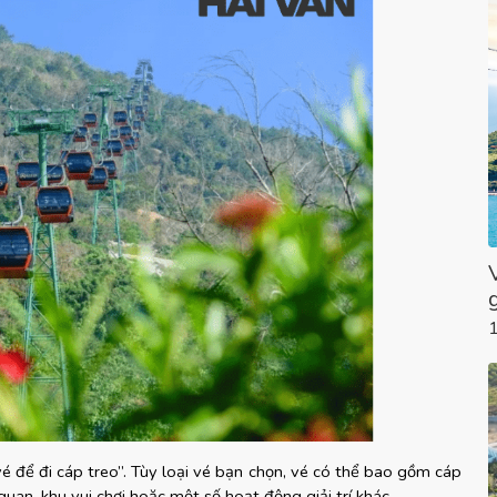
 để đi cáp treo”. Tùy loại vé bạn chọn, vé có thể bao gồm cáp 
quan, khu vui chơi hoặc một số hoạt động giải trí khác.