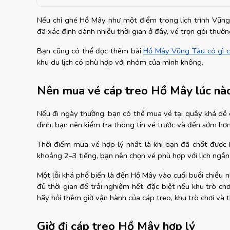
Nếu chỉ ghé Hồ Mây như một điểm trong lịch trình Vũng 
đã xác định dành nhiều thời gian ở đây, vé trọn gói thườ
Bạn cũng có thể đọc thêm bài
Hồ Mây Vũng Tàu có gì ch
khu du lịch có phù hợp với nhóm của mình không.
Nên mua vé cáp treo Hồ Mây lúc nà
Nếu đi ngày thường, bạn có thể mua vé tại quầy khá dễ dà
đình, bạn nên kiểm tra thông tin vé trước và đến sớm hơn
Thời điểm mua vé hợp lý nhất là khi bạn đã chốt được b
khoảng 2–3 tiếng, bạn nên chọn vé phù hợp với lịch ngắn
Một lỗi khá phổ biến là đến Hồ Mây vào cuối buổi chiều 
đủ thời gian để trải nghiệm hết, đặc biệt nếu khu trò ch
hãy hỏi thêm giờ vận hành của cáp treo, khu trò chơi và 
Giờ đi cáp treo Hồ Mây hợp lý