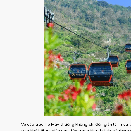
Vé cáp treo Hồ Mây thường không chỉ đơn giản là “mua vé
treo khứ hồi, xe điện đưa đón trong khu du lịch, vé tham 