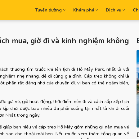
Tuyến đường
Khám phá
Dịch vụ
Ch
ch mua, giờ đi và kinh nghiệm không
h thường tìm trước khi lên lịch đi Hồ Mây Park, nhất là với 
ghiệm nhẹ nhàng, dễ đi cùng gia đình. Cáp treo không chỉ là 
một phần rất đáng nhớ của chuyến đi, vì bạn có thể ngắm biển, 
ước giá vé, giờ hoạt động, thời điểm nên đi và cách sắp xếp lịch 
 kịp chơi được bao nhiêu đã phải xuống lại, nhất là khi đi cuối 
Sơn Nhất trong ngày.
sẽ giúp bạn hiểu vé cáp treo Hồ Mây gồm những gì, nên mua vé 
trình sao cho thoải mái hơn. Nếu muốn xem thêm tổng quan về 