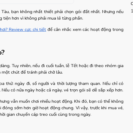
Tàu, bạn không nhất thiết phải chọn gói đắt nhất. Nhưng nếu 
ng tiện hơn vì không phải mua lẻ từng phần.
ơi? Review cực chi tiết
 để cân nhắc xem các hoạt động trong 
o?
ng. Tuy nhiên, nếu đi cuối tuần, lễ Tết hoặc đi theo nhóm gia 
 một chút để tránh phải chờ lâu.
a thứ: ngày đi, số người và thời lượng tham quan. Nếu chỉ có 
. Nếu có nửa ngày hoặc cả ngày, vé trọn gói sẽ dễ sắp xếp hơn.
nhưng vẫn muốn chơi nhiều hoạt động. Khi đó, bạn có thể không 
ơi đóng sớm hơn giờ hoạt động chung. Vì vậy, trước khi mua vé, 
thời gian chuyến cáp treo cuối cùng trong ngày.