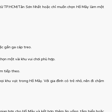
i từ TP.HCM/Tân Sơn Nhất hoặc chỉ muốn chọn Hồ Mây làm một 
c gần ga cáp treo.
ọn một vài khu vui chơi phù hợp.
m tiếp theo.
i khu vực trong Hồ Mây. Với gia đình có trẻ nhỏ, nên đi chậm 
 gian hơn cho Hồ Mây và kết hợp thêm ăn uống, tắm biển hoặc 