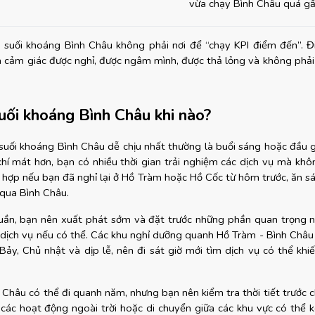
vừa chạy Bình Châu quá g
, suối khoáng Bình Châu không phải nơi để “chạy KPI điểm đến”. Đ
là cảm giác được nghỉ, được ngâm mình, được thả lỏng và không phải 
uối khoáng Bình Châu khi nào?
suối khoáng Bình Châu dễ chịu nhất thường là buổi sáng hoặc đầu gi
hí mát hơn, bạn có nhiều thời gian trải nghiệm các dịch vụ mà không
ù hợp nếu bạn đã nghỉ lại ở Hồ Tràm hoặc Hồ Cốc từ hôm trước, ăn sá
 qua Bình Châu.
tuần, bạn nên xuất phát sớm và đặt trước những phần quan trọng n
 dịch vụ nếu có thể. Các khu nghỉ dưỡng quanh Hồ Tràm - Bình Châu
ảy, Chủ nhật và dịp lễ, nên đi sát giờ mới tìm dịch vụ có thể khiến 
Châu có thể đi quanh năm, nhưng bạn nên kiểm tra thời tiết trước c
, các hoạt động ngoài trời hoặc di chuyển giữa các khu vực có thể k