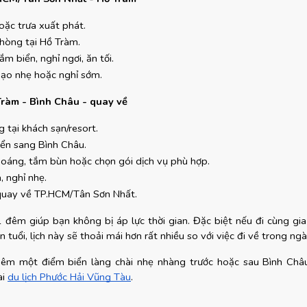
oặc trưa xuất phát.
hòng tại Hồ Tràm.
ắm biển, nghỉ ngơi, ăn tối.
dạo nhẹ hoặc nghỉ sớm.
Tràm - Bình Châu - quay về
 tại khách sạn/resort.
yển sang Bình Châu.
oáng, tắm bùn hoặc chọn gói dịch vụ phù hợp.
, nghỉ nhẹ.
quay về TP.HCM/Tân Sơn Nhất.
 đêm giúp bạn không bị áp lực thời gian. Đặc biệt nếu đi cùng gia 
n tuổi, lịch này sẽ thoải mái hơn rất nhiều so với việc đi về trong ngà
êm một điểm biển làng chài nhẹ nhàng trước hoặc sau Bình Châu,
i
du lịch Phước Hải Vũng Tàu
.