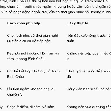
 trẻ, Bình Châu sẽ thú vị hơn nếu kết hợp cùng Hồ Tràm hoặc Hồ Cố
uống, chụp ảnh; buổi chiều ngâm khoáng hoặc tắm bùn thư giãn rồi 
 vừa có hoạt động ngoài trời, vừa có thời gian phục hồi, không bị n
Cách chọn phù hợp
Lưu ý thực tế
Chọn lịch nhẹ, có thời gian nghỉ, 
Nên đặt xe/phòng trước nếu 
ưu tiên dịch vụ dễ tiếp cận
tuần
Kết hợp nghỉ dưỡng Hồ Tràm và 
Không nên xếp quá nhiều 
tắm khoáng Bình Châu
in
n
Có thể kết hợp Hồ Cốc, Hồ Tràm, 
Chốt giờ về trước để tránh l
Bình Châu
dài
i 
Ưu tiên ngâm khoáng nhẹ, di 
Hỏi ý kiến bác sĩ nếu có bệ
chuyển ít
ày
Chọn ít điểm, đi sớm, về sớm
Không nên vừa đi trung tâ