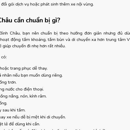
 đổi gói dịch vụ hoặc phát sinh thêm xe nội vùng.
Châu cần chuẩn bị gì?
 Bình Châu, bạn nên chuẩn bị theo hướng đơn giản nhưng đủ dùn
 hoạt động tắm khoáng, tắm bùn và di chuyển xa hơn trung tâm Vũ
ẽ giúp chuyến đi nhẹ hơn rất nhiều.
 có:
hoặc trang phục dễ thay.
á nhân nếu bạn muốn dùng riêng.
ống trơn.
ng nước cho điện thoại.
ống nắng, nón, kính râm.
ống.
 sau khi tắm.
ay xe nếu dễ bị mệt khi di chuyển.
t lẻ để dùng khi cần.