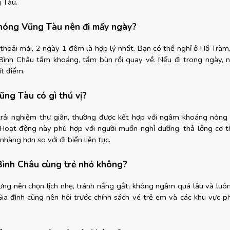
 Tàu.
 nóng Vũng Tàu nên đi mấy ngày?
thoải mái, 2 ngày 1 đêm là hợp lý nhất. Bạn có thể nghỉ ở Hồ Tràm,
Bình Châu tắm khoáng, tắm bùn rồi quay về. Nếu đi trong ngày, n
ít điểm.
ng Tàu có gì thú vị?
rải nghiệm thư giãn, thường được kết hợp với ngâm khoáng nóng 
Hoạt động này phù hợp với người muốn nghỉ dưỡng, thả lỏng cơ t
 nhàng hơn so với đi biển liên tục.
Bình Châu cùng trẻ nhỏ không?
hưng nên chọn lịch nhẹ, tránh nắng gắt, không ngâm quá lâu và luôn 
 Gia đình cũng nên hỏi trước chính sách vé trẻ em và các khu vực ph