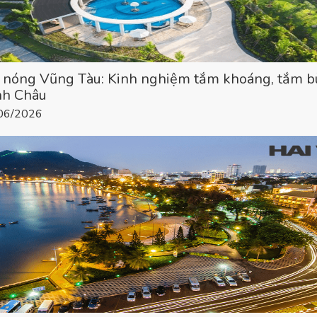
c nóng Vũng Tàu: Kinh nghiệm tắm khoáng, tắm b
ình Châu
/06/2026