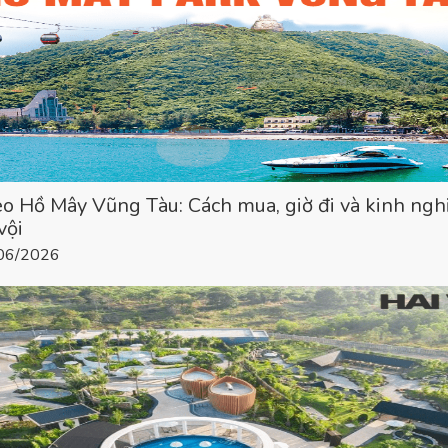
eo Hồ Mây Vũng Tàu: Cách mua, giờ đi và kinh ng
vội
/06/2026