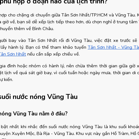
phù hợp ở đoạn nào của lịch trình?
hợp cho chặng di chuyển giữa Tân Sơn Nhất/TP.HCM và Vũng Tàu. Kh
à giờ về, bạn sẽ dễ xếp lịch tiếp theo hơn, dù chọn nghỉ ở trung tâm
chuyển thêm về Bình Châu.
ười bay vào Tân Sơn Nhất rồi đi Vũng Tàu, việc đặt xe trước sẽ g
 lấy hành lý. Bạn có thể tham khảo tuyến
Tân Sơn Nhất - Vũng T
Tân Sơn Nhất
 nếu cần sắp xếp chiều về.
gia đình hoặc nhóm có hành lý, nên chừa thêm thời gian giữa giờ xe
 lịch về quá sát giờ bay, vì cuối tuần hoặc ngày mưa, thời gian di 
ự kiến.
suối nước nóng Vũng Tàu
 nóng Vũng Tàu nằm ở đâu?
 bật nhất khi nhắc đến suối nước nóng Vũng Tàu là khu suối khoá
huyện Xuyên Mộc, Bà Rịa - Vũng Tàu. Khu vực này gần Hồ Tràm, Hồ C