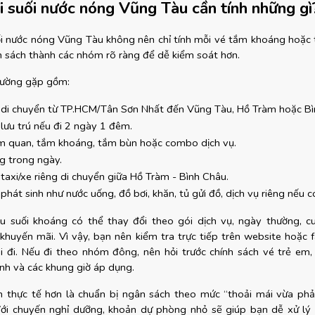
đi suối nước nóng Vũng Tàu cần tính những gì
uối nước nóng Vũng Tàu không nên chỉ tính mỗi vé tắm khoáng hoặc 
n sách thành các nhóm rõ ràng để dễ kiểm soát hơn.
hường gặp gồm:
í di chuyển từ TP.HCM/Tân Sơn Nhất đến Vũng Tàu, Hồ Tràm hoặc Bì
 lưu trú nếu đi 2 ngày 1 đêm.
m quan, tắm khoáng, tắm bùn hoặc combo dịch vụ.
g trong ngày.
 taxi/xe riêng di chuyển giữa Hồ Tràm - Bình Châu.
 phát sinh như nước uống, đồ bơi, khăn, tủ gửi đồ, dịch vụ riêng nếu c
hu suối khoáng có thể thay đổi theo gói dịch vụ, ngày thường, cu
 khuyến mãi. Vì vậy, bạn nên kiểm tra trực tiếp trên website hoặc f
hi đi. Nếu đi theo nhóm đông, nên hỏi trước chính sách vé trẻ em, v
nh và các khung giờ áp dụng.
h thực tế hơn là chuẩn bị ngân sách theo mức “thoải mái vừa phải”
ới chuyến nghỉ dưỡng, khoản dự phòng nhỏ sẽ giúp bạn dễ xử lý