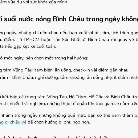
iệm vừa đủ với sức khỏe của mình.
i suối nước nóng Bình Châu trong ngày khôn
ong ngày, nhưng chỉ nên chọn nếu bạn xuất phát sớm, lịch trình gọn
u điểm. Từ TP.HCM hoặc Tân Sơn Nhất đi Bình Châu rồi quay về t
 là nếu gặp kẹt xe cuối tuần.
có một ngày, nên chọn một trong hai hướng:
g tâm Vũng Tàu: tắm biển, ăn uống, check-in vài điểm gần nhau.
ràm - Bình Châu: nghỉ dưỡng, tắm khoáng, ăn uống nhẹ, ít điểm nhưn
 kết hợp cả trung tâm Vũng Tàu, Hồ Tràm, Hồ Cốc và Bình Châu tr
ìn thì nhiều trải nghiệm, nhưng thực tế phần lớn thời gian sẽ nằm trên
 nhanh trong ngày nhưng không quá mệt, bạn có thể xem thêm b
g đi chiều về
 để chọn hướng đi phù hợp hơn.