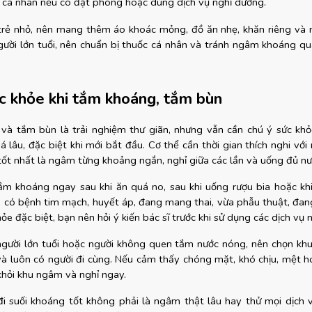
ờ cá nhân nếu có đặt phòng hoặc dùng dịch vụ nghỉ dưỡng.
trẻ nhỏ, nên mang thêm áo khoác mỏng, đồ ăn nhẹ, khăn riêng và 
gười lớn tuổi, nên chuẩn bị thuốc cá nhân và tránh ngâm khoáng quá
c khỏe khi tắm khoáng, tắm bùn
à tắm bùn là trải nghiệm thư giãn, nhưng vẫn cần chú ý sức khỏ
lâu, đặc biệt khi mới bắt đầu. Cơ thể cần thời gian thích nghi với 
tốt nhất là ngâm từng khoảng ngắn, nghỉ giữa các lần và uống đủ nư
m khoáng ngay sau khi ăn quá no, sau khi uống rượu bia hoặc khi
 có bệnh tim mạch, huyết áp, đang mang thai, vừa phẫu thuật, đang
ỏe đặc biệt, bạn nên hỏi ý kiến bác sĩ trước khi sử dụng các dịch vụ
 người lớn tuổi hoặc người không quen tắm nước nóng, nên chọn khu 
và luôn có người đi cùng. Nếu cảm thấy chóng mặt, khó chịu, mệt h
khỏi khu ngâm và nghỉ ngay.
i suối khoáng tốt không phải là ngâm thật lâu hay thử mọi dịch vụ