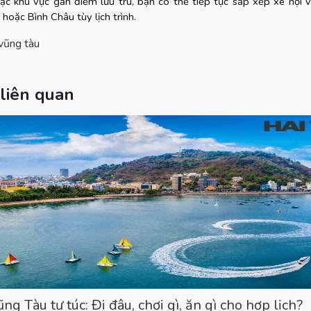
c khu vực gần điểm lưu trú, bạn có thể tiếp tục sắp xếp xe nội v
hoặc Bình Châu tùy lịch trình.
 vũng tàu
 liên quan
ng Tàu tự túc: Đi đâu, chơi gì, ăn gì cho hợp lịch?