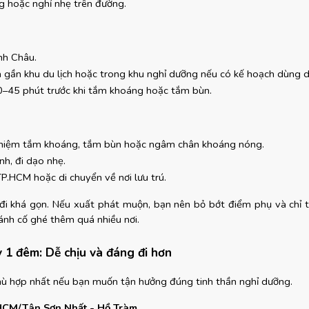
g hoặc nghỉ nhẹ trên đường.
nh Châu.
 gần khu du lịch hoặc trong khu nghỉ dưỡng nếu có kế hoạch dùng dị
0–45 phút trước khi tắm khoáng hoặc tắm bùn.
ghiệm tắm khoáng, tắm bùn hoặc ngâm chân khoáng nóng.
h, đi dạo nhẹ.
TP.HCM hoặc di chuyển về nơi lưu trú.
 đi khá gọn. Nếu xuất phát muộn, bạn nên bỏ bớt điểm phụ và chỉ t
ánh cố ghé thêm quá nhiều nơi.
y 1 đêm: Dễ chịu và đáng đi hơn
phù hợp nhất nếu bạn muốn tận hưởng đúng tinh thần nghỉ dưỡng.
HCM/Tân Sơn Nhất - Hồ Tràm