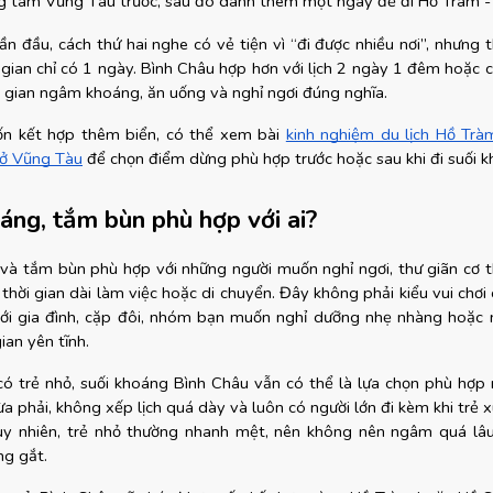
ng tâm Vũng Tàu trước, sau đó dành thêm một ngày để đi Hồ Tràm -
lần đầu, cách thứ hai nghe có vẻ tiện vì “đi được nhiều nơi”, nhưng t
gian chỉ có 1 ngày. Bình Châu hợp hơn với lịch 2 ngày 1 đêm hoặc c
i gian ngâm khoáng, ăn uống và nghỉ ngơi đúng nghĩa.
n kết hợp thêm biển, có thể xem bài
kinh nghiệm du lịch Hồ Tr
 ở Vũng Tàu
 để chọn điểm dừng phù hợp trước hoặc sau khi đi suối 
ng, tắm bùn phù hợp với ai?
à tắm bùn phù hợp với những người muốn nghỉ ngơi, thư giãn cơ t
thời gian dài làm việc hoặc di chuyển. Đây không phải kiểu vui chơi 
ới gia đình, cặp đôi, nhóm bạn muốn nghỉ dưỡng nhẹ nhàng hoặc ng
ian yên tĩnh.
 có trẻ nhỏ, suối khoáng Bình Châu vẫn có thể là lựa chọn phù hợp 
ừa phải, không xếp lịch quá dày và luôn có người lớn đi kèm khi trẻ 
y nhiên, trẻ nhỏ thường nhanh mệt, nên không nên ngâm quá lâu
ng gắt.