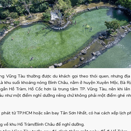
ng Vũng Tàu thường được du khách gọi theo thói quen, nhưng địa 
 là khu suối khoáng nóng Bình Châu, nằm ở huyện Xuyên Mộc, Bà Rịa
gần Hồ Tràm, Hồ Cốc hơn là trung tâm TP. Vũng Tàu, nên khi lên l
u như một điểm nghỉ dưỡng riêng chứ không phải một điểm ghé nha
 phát từ TP.HCM hoặc sân bay Tân Sơn Nhất, có hai cách xếp lịch ph
ng về khu Hồ Tràm/Bình Châu để nghỉ dưỡng.