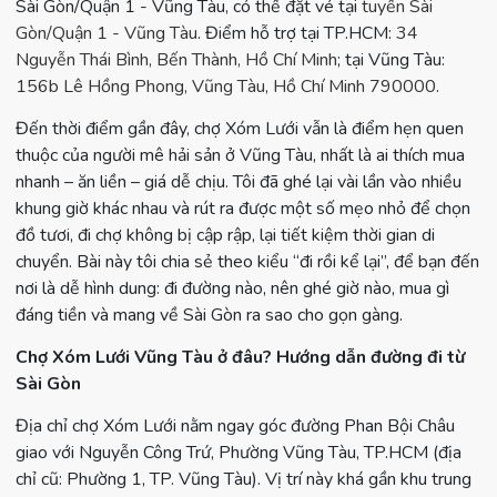
Sài Gòn/Quận 1 - Vũng Tàu, có thể đặt vé tại
tuyến Sài
Gòn/Quận 1 - Vũng Tàu
. Điểm hỗ trợ tại TP.HCM:
34
Nguyễn Thái Bình, Bến Thành, Hồ Chí Minh
; tại Vũng Tàu:
156b Lê Hồng Phong, Vũng Tàu, Hồ Chí Minh 790000
.
Đến thời điểm gần đây, chợ Xóm Lưới vẫn là điểm hẹn quen
thuộc của người mê hải sản ở Vũng Tàu, nhất là ai thích mua
nhanh – ăn liền – giá dễ chịu. Tôi đã ghé lại vài lần vào nhiều
khung giờ khác nhau và rút ra được một số mẹo nhỏ để chọn
đồ tươi, đi chợ không bị cập rập, lại tiết kiệm thời gian di
chuyển. Bài này tôi chia sẻ theo kiểu “đi rồi kể lại”, để bạn đến
nơi là dễ hình dung: đi đường nào, nên ghé giờ nào, mua gì
đáng tiền và mang về Sài Gòn ra sao cho gọn gàng.
Chợ Xóm Lưới Vũng Tàu ở đâu? Hướng dẫn đường đi từ
Sài Gòn
Địa chỉ chợ Xóm Lưới nằm ngay góc đường Phan Bội Châu
giao với Nguyễn Công Trứ, Phường Vũng Tàu, TP.HCM (địa
chỉ cũ: Phường 1, TP. Vũng Tàu). Vị trí này khá gần khu trung