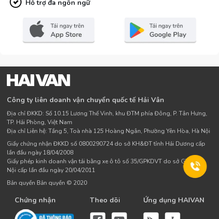
Hỗ trợ đa ngôn ngữ
Công ty liên doanh vận chuyển quốc tế Hải Vân
Địa chỉ ĐKKD: Số 10.15 Lương Thế Vinh, khu ĐTM phía Đông, P. Tân Hưng,
TP. Hải Phòng, Việt Nam
Địa chỉ Liên hệ: Tầng 5, Toà nhà 125 Hoàng Ngân, Phường Yên Hòa, Hà Nội
Giấy chứng nhận ĐKKD số 0800290724 do sở KH&ĐT tỉnh Hải Dương cấp
lần đầu ngày 18/04/2008
Giấy phép kinh doanh vận tải bằng xe ô tô số 35/GPKDVT do sở GTVT Hà
Nội cấp lần đầu ngày 20/04/2011
Bản quyền Bản quyền © 2020
Chứng nhận
Theo dõi
Ứng dụng HAIVAN