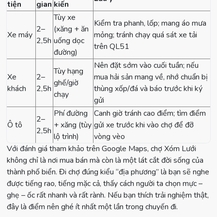
tiện
gian
kiến
Tùy xe
Kiểm tra phanh, lốp; mang áo mưa
2–
(xăng + ăn
Xe máy
mỏng; tránh chạy quá sát xe tải
2,5h
uống dọc
trên QL51
đường)
Nên đặt sớm vào cuối tuần; nếu
Tùy hạng
Xe
2–
mua hải sản mang về, nhớ chuẩn bị
ghế/giờ
khách
2,5h
thùng xốp/đá và báo trước khi ký
chạy
gửi
Phí đường
Canh giờ tránh cao điểm; tìm điểm
2–
Ô tô
+ xăng (tùy
gửi xe trước khi vào chợ để đỡ
2,5h
lộ trình)
vòng vèo
Với đánh giá tham khảo trên Google Maps, chợ Xóm Lưới
không chỉ là nơi mua bán mà còn là một lát cắt đời sống của
thành phố biển. Đi chợ đúng kiểu “địa phương” là bạn sẽ nghe
được tiếng rao, tiếng mặc cả, thấy cách người ta chọn mực –
ghẹ – ốc rất nhanh và rất rành. Nếu bạn thích trải nghiệm thật,
đây là điểm nên ghé ít nhất một lần trong chuyến đi.