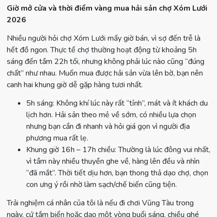
Giờ mở cửa và thời điểm vàng mua hải sản chợ Xóm Lưới
2026
Nhiều người hỏi chợ Xóm Lưới mấy giờ bán, vì sợ đến trễ là
hết đồ ngon. Thực tế chợ thường hoạt động từ khoảng 5h
sáng đến tầm 22h tối, nhưng không phải lúc nào cũng “đúng
chất” như nhau. Muốn mua được hải sản vừa lên bờ, bạn nên
canh hai khung giờ dễ gặp hàng tươi nhất.
5h sáng: Không khí lúc này rất “tỉnh”, mát và ít khách du
lịch hơn. Hải sản theo mẻ về sớm, có nhiều lựa chọn
nhưng bạn cần đi nhanh và hỏi giá gọn vì người địa
phương mua rất lẹ.
Khung giờ 16h – 17h chiều: Thường là lúc đông vui nhất,
vì tầm này nhiều thuyền ghe về, hàng lên đều và nhìn
“đã mắt”. Thời tiết dịu hơn, bạn thong thả dạo chợ, chọn
con ưng ý rồi nhờ làm sạch/chế biến cũng tiện.
Trải nghiệm cá nhân của tôi là nếu đi chơi Vũng Tàu trong
ngày, cứ tắm biển hoặc dạo một vòng buổi sáng, chiều ghé