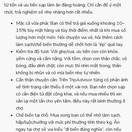
từ tốn và ưu tiên sạp làm ăn đàng hoàng. Chỉ cần để ý một
chút, trải nghiệm sẽ nhẹ nhàng hơn rất nhiều.
Mặc cả vừa phải: Bạn có thể trả giá xuống khoảng 10–
15% tùy mặt hàng và tùy thời điểm, nhất là khi mua số
lượng hơn một món. Nói chuyện vui vẻ, hỏi thêm cách
làm sạch/chế biến thường dễ chốt hơn là “ép” quá tay.
Kiểm tra độ tươi: Với ghẹ/cua, ưu tiên con còn khỏe,
yếm cứng và cầm nặng. Với tôm, chọn con thân chắc, vỏ
bóng, đầu dính chặt; còn mực thì nhìn mắt trong, thân
không bị nhũn và có mùi biển nhẹ tự nhiên.
Cẩn thận chuyện cân: Trên
TripAdvisor
từng có phản ánh
về tình trạng cân thiếu ở một vài nơi. Bạn nên chọn sạp
có cân điện tử đặt công khai, và nếu mua nhiều thì xin
cân lại một lần cho yên tâm, điều này rất bình thường ở
chợ.
Chế biến tại chỗ: Mua xong bạn có thể nhờ làm sạch,
hấp/luộc/nướng với mức phí thường tính theo kg. Ăn
ngay tại chợ sẽ vui kiểu “đi biển đúng nghĩa”, còn nếu