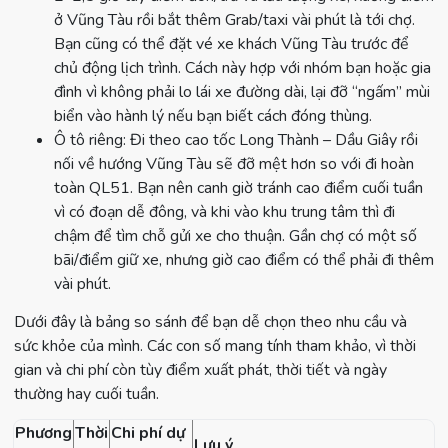
ở Vũng Tàu rồi bắt thêm Grab/taxi vài phút là tới chợ.
Bạn cũng có thể đặt vé xe khách Vũng Tàu trước để
chủ động lịch trình. Cách này hợp với nhóm bạn hoặc gia
đình vì không phải lo lái xe đường dài, lại đỡ “ngấm” mùi
biển vào hành lý nếu bạn biết cách đóng thùng.
Ô tô riêng: Đi theo cao tốc Long Thành – Dầu Giây rồi
nối về hướng Vũng Tàu sẽ đỡ mệt hơn so với đi hoàn
toàn QL51. Bạn nên canh giờ tránh cao điểm cuối tuần
vì có đoạn dễ đông, và khi vào khu trung tâm thì đi
chậm để tìm chỗ gửi xe cho thuận. Gần chợ có một số
bãi/điểm giữ xe, nhưng giờ cao điểm có thể phải đi thêm
vài phút.
Dưới đây là bảng so sánh để bạn dễ chọn theo nhu cầu và
sức khỏe của mình. Các con số mang tính tham khảo, vì thời
gian và chi phí còn tùy điểm xuất phát, thời tiết và ngày
thường hay cuối tuần.
Phương
Thời
Chi phí dự
Lưu ý