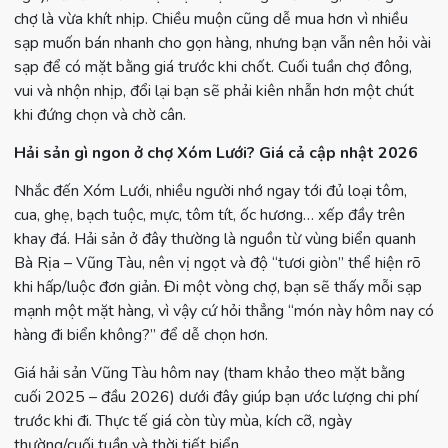
chợ là vừa khít nhịp. Chiều muộn cũng dễ mua hơn vì nhiều
sạp muốn bán nhanh cho gọn hàng, nhưng bạn vẫn nên hỏi vài
sạp để có mặt bằng giá trước khi chốt. Cuối tuần chợ đông,
vui và nhộn nhịp, đổi lại bạn sẽ phải kiên nhẫn hơn một chút
khi đứng chọn và chờ cân.
Hải sản gì ngon ở chợ Xóm Lưới? Giá cả cập nhật 2026
Nhắc đến Xóm Lưới, nhiều người nhớ ngay tới đủ loại tôm,
cua, ghẹ, bạch tuộc, mực, tôm tít, ốc hương… xếp đầy trên
khay đá. Hải sản ở đây thường là nguồn từ vùng biển quanh
Bà Rịa – Vũng Tàu, nên vị ngọt và độ “tươi giòn” thể hiện rõ
khi hấp/luộc đơn giản. Đi một vòng chợ, bạn sẽ thấy mỗi sạp
mạnh một mặt hàng, vì vậy cứ hỏi thẳng “món này hôm nay có
hàng đi biển không?” để dễ chọn hơn.
Giá hải sản Vũng Tàu hôm nay (tham khảo theo mặt bằng
cuối 2025 – đầu 2026) dưới đây giúp bạn ước lượng chi phí
trước khi đi. Thực tế giá còn tùy mùa, kích cỡ, ngày
thường/cuối tuần và thời tiết biển.