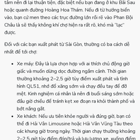
tâm nên đi lại thuận tiện, đặc biệt nếu bạn đang ở khu Bãi Sau
hoặc quanh đường Hoàng Hoa Thám. Nếu đi từ hướng biển
vào, bạn cứ men theo các trục đường lớn rồi rẽ vào Phan Bội
Châu là sẽ thấy không khí chợ hiện ra rất rõ, khó mà “lạc”
được.
Đối với các bạn xuất phát từ Sài Gòn, thường có ba cách dễ
nhất để tới chợ:
Xe máy: Đây là lựa chọn hợp với ai thích chủ động giờ
giấc và muốn dừng dọc đường ngắm cảnh. Thời gian
thường khoảng 2–2,5 giờ tùy điểm xuất phát và tình
hình QL51, nhớ đổ xăng sớm và chạy đều tay để đỡ
mệt. Kinh nghiệm cá nhân là nên đi buổi sáng sớm hoặc
đầu giờ chiều để tránh kẹt xe đoạn ra khỏi thành phố và
bớt nắng gắt.
Xe khách: Nếu ưu tiên khỏe người và đúng giờ, bạn có
thể đi
Hải Vân Limousine
hoặc
Hải Vân Vũng Tàu
theo
các khung giờ trong ngày. Thời gian chạy thường khoảng
2–2,5 giờ tùy điểm đón/trả và lưu lượng xe, xuống điểm