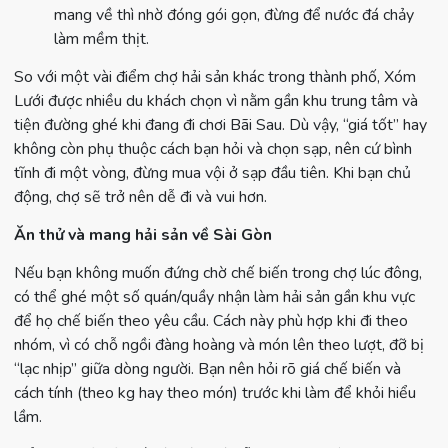
mang về thì nhờ đóng gói gọn, đừng để nước đá chảy
làm mềm thịt.
So với một vài điểm chợ hải sản khác trong thành phố, Xóm
Lưới được nhiều du khách chọn vì nằm gần khu trung tâm và
tiện đường ghé khi đang đi chơi Bãi Sau. Dù vậy, “giá tốt” hay
không còn phụ thuộc cách bạn hỏi và chọn sạp, nên cứ bình
tĩnh đi một vòng, đừng mua vội ở sạp đầu tiên. Khi bạn chủ
động, chợ sẽ trở nên dễ đi và vui hơn.
Ăn thử và mang hải sản về Sài Gòn
Nếu bạn không muốn đứng chờ chế biến trong chợ lúc đông,
có thể ghé một số quán/quầy nhận làm hải sản gần khu vực
để họ chế biến theo yêu cầu. Cách này phù hợp khi đi theo
nhóm, vì có chỗ ngồi đàng hoàng và món lên theo lượt, đỡ bị
“lạc nhịp” giữa dòng người. Bạn nên hỏi rõ giá chế biến và
cách tính (theo kg hay theo món) trước khi làm để khỏi hiểu
lầm.