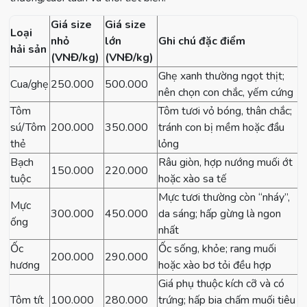
Giá size
Giá size
Loại
nhỏ
lớn
Ghi chú đặc điểm
hải sản
(VNĐ/kg)
(VNĐ/kg)
Ghẹ xanh thường ngọt thịt;
Cua/ghẹ
250.000
500.000
nên chọn con chắc, yếm cứng
Tôm
Tôm tươi vỏ bóng, thân chắc;
sú/Tôm
200.000
350.000
tránh con bị mềm hoặc đầu
thẻ
lỏng
Bạch
Râu giòn, hợp nướng muối ớt
150.000
220.000
tuộc
hoặc xào sa tế
Mực tươi thường còn “nháy”,
Mực
300.000
450.000
da sáng; hấp gừng là ngon
ống
nhất
Ốc
Ốc sống, khỏe; rang muối
200.000
290.000
hương
hoặc xào bơ tỏi đều hợp
Giá phụ thuộc kích cỡ và có
Tôm tít
100.000
280.000
trứng; hấp bia chấm muối tiêu