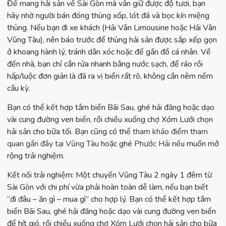
Để mang hải sản về Sài Gòn mà vẫn giữ được độ tươi, bạn
hãy nhờ người bán đóng thùng xốp, lót đá và bọc kín miệng
thùng. Nếu bạn đi xe khách (Hải Vân Limousine hoặc Hải Vân
Vũng Tàu), nên báo trước để thùng hải sản được sắp xếp gọn
ở khoang hành lý, tránh dằn xóc hoặc để gần đồ cá nhân. Về
đến nhà, bạn chỉ cần rửa nhanh bằng nước sạch, để ráo rồi
hấp/luộc đơn giản là đã ra vị biển rất rõ, không cần nêm nếm
cầu kỳ.
Bạn có thể kết hợp tắm biển Bãi Sau, ghé hải đăng hoặc dạo
vài cung đường ven biển, rồi chiều xuống chợ Xóm Lưới chọn
hải sản cho bữa tối. Bạn cũng có thể
tham khảo điểm tham
quan gần đây tại Vũng Tàu
hoặc ghé
Phước Hải
nếu muốn mở
rộng trải nghiệm.
Kết nối trải nghiệm: Một chuyến Vũng Tàu 2 ngày 1 đêm từ
Sài Gòn với chi phí vừa phải hoàn toàn dễ làm, nếu bạn biết
“đi đâu – ăn gì – mua gì” cho hợp lý. Bạn có thể kết hợp tắm
biển Bãi Sau, ghé hải đăng hoặc dạo vài cung đường ven biển
để hít gió, rồi chiều xuống chợ Xóm Lưới chọn hải sản cho bữa