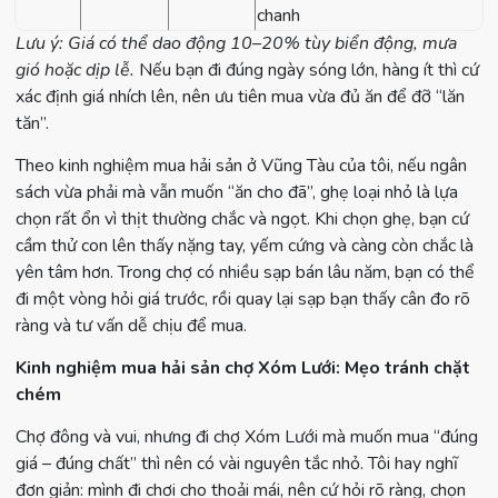
chanh
Lưu ý: Giá có thể dao động 10–20% tùy biển động, mưa
gió hoặc dịp lễ.
Nếu bạn đi đúng ngày sóng lớn, hàng ít thì cứ
xác định giá nhích lên, nên ưu tiên mua vừa đủ ăn để đỡ “lăn
tăn”.
Theo kinh nghiệm mua hải sản ở Vũng Tàu của tôi, nếu ngân
sách vừa phải mà vẫn muốn “ăn cho đã”, ghẹ loại nhỏ là lựa
chọn rất ổn vì thịt thường chắc và ngọt. Khi chọn ghẹ, bạn cứ
cầm thử con lên thấy nặng tay, yếm cứng và càng còn chắc là
yên tâm hơn. Trong chợ có nhiều sạp bán lâu năm, bạn có thể
đi một vòng hỏi giá trước, rồi quay lại sạp bạn thấy cân đo rõ
ràng và tư vấn dễ chịu để mua.
Kinh nghiệm mua hải sản chợ Xóm Lưới: Mẹo tránh chặt
chém
Chợ đông và vui, nhưng đi chợ Xóm Lưới mà muốn mua “đúng
giá – đúng chất” thì nên có vài nguyên tắc nhỏ. Tôi hay nghĩ
đơn giản: mình đi chơi cho thoải mái, nên cứ hỏi rõ ràng, chọn