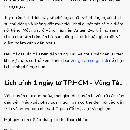
có thể xuất phát vào buổi sáng, vui chơi, ăn uống rồi quay về 
trong ngày.
Tuy nhiên, lịch trình này sẽ phù hợp nhất với những người thích 
sự chủ động và không đặt mục tiêu phải đi hết tất cả địa điểm 
nổi tiếng. Một ngày ở Vũng Tàu nên ưu tiên 2–3 trải nghiệm 
chính như tắm biển, ăn hải sản, uống cà phê hoặc ghé một vài 
điểm ngắm cảnh gần nhau.
Nếu đây là lần đầu bạn đến Vũng Tàu và chưa biết nên ưu tiên 
khu vực nào, có thể xem thêm bài 
Vũng Tàu có gì chơi
 để chọn 
lịch trình phù hợp hơn.
Lịch trình 1 ngày từ TP.HCM - Vũng Tàu
Với chuyến đi trong ngày, thời gian di chuyển là yếu tố cần tính 
đầu tiên. Nếu xuất phát quá muộn, bạn có thể đến nơi vào gần 
trưa và không còn nhiều thời gian để thật sự trải nghiệm.
Một lịch trình dễ áp dụng có thể tham khảo: