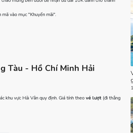
 chào mừng bên dưới để nhận ưu đãi 10K dành cho thành
n mã vào mục "Khuyến mãi".
g Tàu - Hồ Chí Minh Hải
các khu vực Hải Vân quy định. Giá tính theo
vé lượt
(đi thẳng