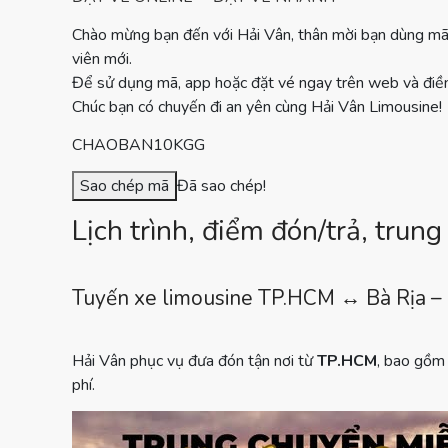
Chào mừng bạn đến với Hải Vân, thân mời bạn dùng mã
viên mới.
Để sử dụng mã, app hoặc đặt vé ngay trên web và điề
Chúc bạn có chuyến đi an yên cùng Hải Vân Limousine!
CHAOBAN10KGG
Sao chép mã
Đã sao chép!
Lịch trình, điểm đón/trả, trun
Tuyến xe limousine TP.HCM ↔ Bà Rịa – 
Hải Vân phục vụ đưa đón tận nơi từ
TP.HCM
, bao gồm
phí.