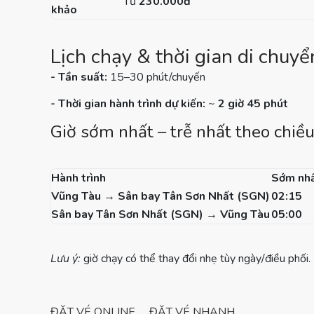
Từ
230.000đ
khảo
Lịch chạy & thời gian di chuy
- Tần suất:
15–30 phút/chuyến
- Thời gian hành trình dự kiến:
~
2 giờ 45 phút
Giờ sớm nhất – trễ nhất theo chiề
Hành trình
Sớm nh
Vũng Tàu → Sân bay Tân Sơn Nhất (SGN)
02:15
Sân bay Tân Sơn Nhất (SGN) → Vũng Tàu
05:00
Lưu ý:
giờ chạy có thể thay đổi nhẹ tùy ngày/điều phối
ĐẶT VÉ ONLINE
ĐẶT VÉ NHANH