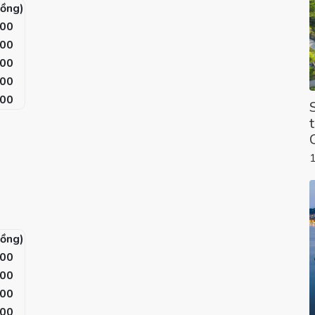
đồng)
000
000
000
000
000
đồng)
000
000
000
000