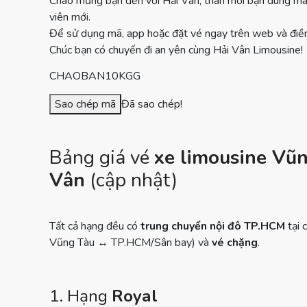
Chào mừng bạn đến với Hải Vân, thân mời bạn dùng mã
viên mới.
Để sử dụng mã, app hoặc đặt vé ngay trên web và điề
Chúc bạn có chuyến đi an yên cùng Hải Vân Limousine!
CHAOBAN10KGG
Sao chép mã
Đã sao chép!
Bảng giá vé
xe limousine Vũn
Vân
(cập nhật)
Tất cả hạng đều có
trung chuyển nội đô TP.HCM
tại 
Vũng Tàu ↔ TP.HCM/Sân bay) và
vé chặng
.
1. Hạng
Royal