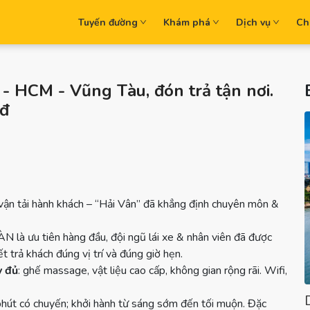
Tuyến đường
Khám phá
Dịch vụ
Ch
- HCM - Vũng Tàu, đón trả tận nơi.
0đ
 vận tải hành khách – “Hải Vân” đã khẳng định chuyên môn &
N là ưu tiên hàng đầu, đội ngũ lái xe & nhân viên đã được
t trả khách đúng vị trí và đúng giờ hẹn.
y đủ
: ghế massage, vật liệu cao cấp, không gian rộng rãi. Wifi,
hút có chuyến; khởi hành từ sáng sớm đến tối muộn. Đặc