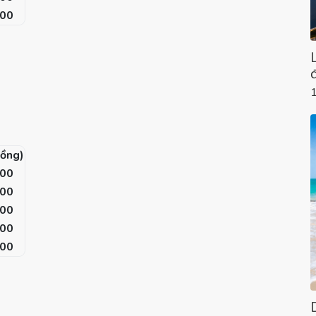
000
đồng)
000
000
000
000
000