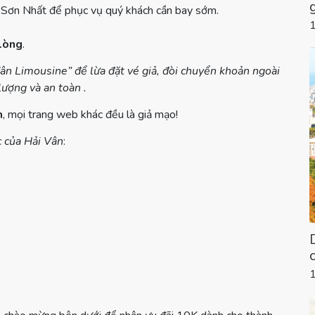
Sơn Nhất để phục vụ quý khách cần bay sớm.
 lòng
.
n Limousine” để lừa đặt vé giả, đòi chuyển khoản ngoài
lượng và an toàn .
m
, mọi trang web khác đều là giả mạo!
c của Hải Vân
: