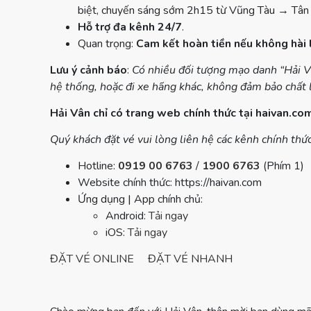
biệt, chuyến sáng sớm 2h15 từ Vũng Tàu → Tân 
Hỗ trợ đa kênh 24/7
.
Quan trọng:
Cam kết hoàn tiền nếu không hài
Lưu ý cảnh báo
:
Có nhiều đối tượng mạo danh “Hải Vâ
hệ thống, hoặc đi xe hãng khác, không đảm bảo chất 
Hải Vân chỉ có trang web chính thức tại haivan.co
Quý khách đặt vé vui lòng liên hệ các kênh chính thứ
Hotline:
0919 00 6763
/
1900 6763
(Phím 1)
Website chính thức: https://haivan.com
Ứng dụng | App chính chủ:
Android:
Tải ngay
iOS:
Tải ngay
ĐẶT VÉ ONLINE
ĐẶT VÉ NHANH