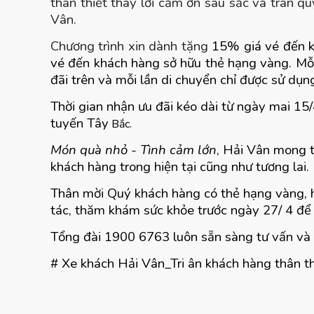
thân thiết thay lời cảm ơn sâu sắc và trân 
Vân.
Chương trình xin dành tặng
15% giá vé đến 
vé đến khách hàng sở hữu thẻ hạng vàng. Mỗ
đãi trên và mỗi lần di chuyển chỉ được sử dụn
Thời gian nhận ưu đãi kéo dài từ ngày mai 15
tuyến Tây
Bắc.
Món quà nhỏ - Tình cảm lớn
, Hải Vân mong t
khách hàng trong hiện tại cũng như tương lai.
Thân mời Quý khách hàng có thẻ hạng vàng, h
tác, thăm khám sức khỏe trước ngày 27/ 4 để 
Tổng đài 1900 6763 luôn sẵn sàng tư vấn và 
# Xe khách Hải Vân_Tri ân khách hàng thân th