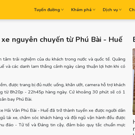
Tuyến đường
Khám phá
Dịch vụ
Ch
t xe nguyên chuyến từ Phú Bài - Huế
an tâm trải nghiệm của du khách trong nước và quốc tế. Quãng
uế và các danh lam thắng cảnh ngày càng thuận lợi hơn khi có
ềm, được trang bị đủ nước uống, khăn ướt, camera hỗ trợ khách
động từ 8h20p - 22h45p hàng ngày. Cứ khoảng 30 phút sẽ có 1
 sân bay Phú Bài.
xe Hải Vân Phú Bài - Huế đã trở thành tuyến xe được người dân
ngũ lái xe, chăm sóc khách hàng và đội ngũ vận hành đều được
 Chu đáo - Tử tế và Đáng tin cậy, đảm bảo quy tắc chuẩn mực