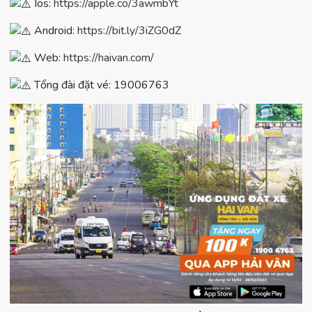
Ios:
https://apple.co/3awmbYt
Android:
https://bit.ly/3iZG0dZ
Web:
https://haivan.com/
Tổng đài đặt vé: 19006763